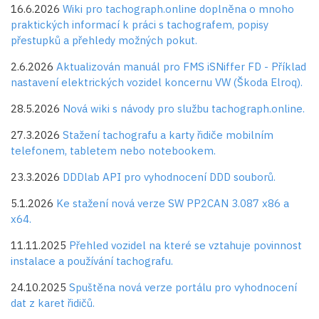
16.6.2026
Wiki pro tachograph.online doplněna o mnoho
praktických informací k práci s tachografem, popisy
přestupků a přehledy možných pokut.
2.6.2026
Aktualizován manuál pro FMS iSNiffer FD - Příklad
nastavení elektrických vozidel koncernu VW (Škoda Elroq).
28.5.2026
Nová wiki s návody pro službu tachograph.online.
27.3.2026
Stažení tachografu a karty řidiče mobilním
telefonem, tabletem nebo notebookem.
23.3.2026
DDDlab API pro vyhodnocení DDD souborů.
5.1.2026
Ke stažení nová verze SW PP2CAN 3.087 x86 a
x64.
11.11.2025
Přehled vozidel na které se vztahuje povinnost
instalace a používání tachografu.
24.10.2025
Spuštěna nová verze portálu pro vyhodnocení
dat z karet řidičů.