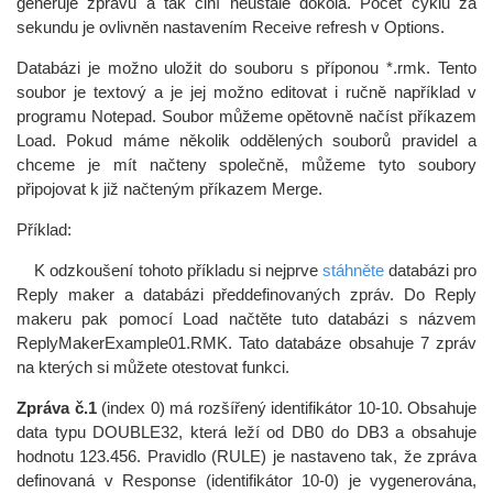
generuje zprávu a tak činí neustále dokola. Počet cyklů za
sekundu je ovlivněn nastavením Receive refresh v Options.
Databázi je možno uložit do souboru s příponou *.rmk. Tento
soubor je textový a je jej možno editovat i ručně například v
programu Notepad. Soubor můžeme opětovně načíst příkazem
Load. Pokud máme několik oddělených souborů pravidel a
chceme je mít načteny společně, můžeme tyto soubory
připojovat k již načteným příkazem Merge.
Příklad:
K odzkoušení tohoto příkladu si nejprve
stáhněte
databázi pro
Reply maker a databázi předdefinovaných zpráv. Do Reply
makeru pak pomocí Load načtěte tuto databázi s názvem
ReplyMakerExample01.RMK. Tato databáze obsahuje 7 zpráv
na kterých si můžete otestovat funkci.
Zpráva č.1
(index 0) má rozšířený identifikátor 10-10. Obsahuje
data typu DOUBLE32, která leží od DB0 do DB3 a obsahuje
hodnotu 123.456. Pravidlo (RULE) je nastaveno tak, že zpráva
definovaná v Response (identifikátor 10-0) je vygenerována,