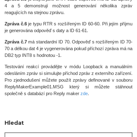
4 a 5 demonstrují možnost generování několika zpráv
reagujících na stejnou zprávu.
Zpráva č.6
je typu RTR s rozšířeným ID 60-60. Při jejím příjmu
je generována odpověď s daty a ID 61-61.
Zpráva č.7
má standardní ID 70. Odpověď s rozšířeným ID 70-
70 a délkou dat 4 je vygenerována pokud příchozí zpráva má na
DB2 typ INT8 s hodnotou -1.
Testování reakcí provádějte v módu Loopback a manuálním
odesláním zpráv si simulujte příchod zpráv z externího zařízení.
Pro zjednodušení můžete použít zprávy definované v souboru
ReplyMakerExample01.MSG který si můžete stáhnout
společně s databází pro Reply maker
zde
.
Hledat
Hledat