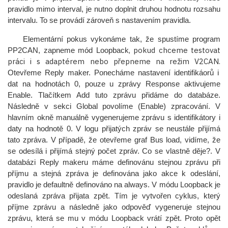
pravidlo mimo interval, je nutno doplnit druhou hodnotu rozsahu
intervalu. To se provádí zároveň s nastavením pravidla.
Elementární pokus vykonáme tak, že spustíme program
, pokud chceme testovat
PP2CAN, zapneme mód Loopback
práci i s adaptérem nebo přepneme na režim V2CAN.
Otevřeme Reply maker. Ponecháme nastavení identifikáorů i
dat na hodnotách 0, pouze u zprávy Response aktivujeme
Enable. Tlačítkem Add tuto zprávu přidáme do databáze.
Následně v sekci Global povolíme (Enable) zpracování. V
hlavním okně manuálně vygenerujeme zprávu s identifikátory i
daty na hodnotě 0. V logu přijatých zpráv se neustále přijímá
tato zpráva. V případě, že otevřeme graf Bus load, vidíme, že
se odesílá i přijímá stejný počet zpráv. Co se vlastně děje?. V
databázi Reply makeru máme definovánu stejnou zprávu při
příjmu a stejná zpráva je definována jako akce k odeslání,
pravidlo je defaultně definováno na always. V módu Loopback je
odeslaná zpráva přijata zpět. Tím je vytvořen cyklus, který
příjme zprávu a následně jako odpověď vygeneruje stejnou
zprávu, která se mu v módu Loopback vrátí zpět. Proto opět