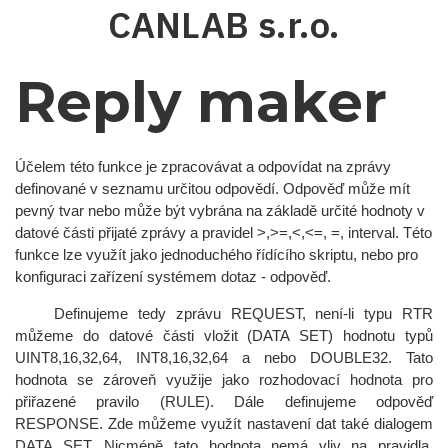
Přejít
CANLAB s.r.o.
k
hlavnímu
obsahu
Reply maker
Účelem této funkce je zpracovávat a odpovídat na zprávy
definované v seznamu určitou odpovědí. Odpověď může mít
pevný tvar nebo může být vybrána na základě určité hodnoty v
datové části přijaté zprávy a pravidel >,>=,<,<=, =, interval. Této
funkce lze využít jako jednoduchého řídícího skriptu, nebo pro
konfiguraci zařízení systémem dotaz - odpověď.
Definujeme tedy zprávu REQUEST, není-li typu RTR
můžeme do datové části vložit (DATA SET) hodnotu typů
UINT8,16,32,64, INT8,16,32,64 a nebo DOUBLE32. Tato
hodnota se zároveň využije jako rozhodovací hodnota pro
přiřazené pravilo (RULE). Dále definujeme odpověď
RESPONSE. Zde můžeme využít nastavení dat také dialogem
DATA SET. Nicméně tato hodnota nemá vliv na pravidla.