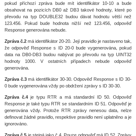
pokud příchozí zpráva bude mít identifikátor 10-10 a bude
obsahovat na pozicích DB0 až DB3 takové hodnoty, které po
převodu na typ DOUBLE32 budou dávat hodnotu větší než
123.456. Pokud bude hodnota nižší než 123.456, odpověď
Response generována nebude.
Zpráva č.2
má identifikátor 20-20. Její pravidlo je nastaveno tak,
že odpověď Response s ID 20-0 bude vygenerována, pokud
data na DB0-DB3 budou nabývat po převodu na typ UINT32
hodnoty 1000. V ostatních případech nebude odpověď
generována.
Zpráva č.3
má identifikátor 30-30. Odpověď Response s ID 30-
0 bude vygenerována vždy po obdržení zprávy s ID 30-30.
Zpráva č.4
je typu RTR a má standardní ID 50. Odpověď
Response je také typu RTR se standardním ID 51. Odpověď je
generována vždy. Protože RTR zprávy nenesou data, nelze
definovat žádné pravidlo, respektive pravidlo není uplatněno a je
ignorováno.
Zpráva č.5
je stejná jako č.4. Pouze odpověď má ID 52. Zprávy