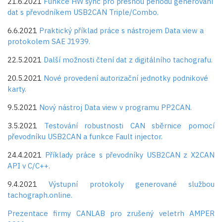
21.6.2021
Funkce HW sync pro přesnou periodu generování
dat s převodníkem USB2CAN Triple/Combo.
6.6.2021
Praktický příklad práce s nástrojem Data view a
protokolem SAE J1939.
22.5.2021
Další možnosti čtení dat z digitálního tachografu.
20.5.2021
Nové provedení autorizační jednotky podnikové
karty.
9.5.2021
Nový nástroj Data view v programu PP2CAN.
3.5.2021
Testování robustnosti CAN sběrnice pomocí
převodníku USB2CAN a funkce Fault injector.
24.4.2021
Příklady práce s převodníky USB2CAN z X2CAN
API v C/C++.
9.4.2021
Výstupní protokoly generované službou
tachograph.online.
Prezentace firmy CANLAB pro zrušený veletrh AMPER