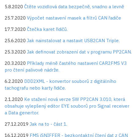
5.8.2020
Čtěte vozidlová data bezpečně, snadno a levně
25.7.2020
Výpočet nastavení masek a filtrů CAN řadiče
17.7.2020
Čtečka karet řidičů.
25.6.2020
Jak nainstalovat a nastavit USB2CAN Triple.
25.3.2020
Jak definovat zobrazení dat v programu PP2CAN.
20.3.2020
Příklady méně častého nastavení CAR2FMS V3
pro čtení palivové nádrže.
6.2.2020
DDD2XML - konvertor souborů z digitálního
tachografu nebo karty řidiče.
2.1.2020
Ke stažení nová verze SW PP2CAN 3.010, která
obsahuje vylepšený editor EYE souborů pro Signal receiver
a Data genertor.
27.12.2019
Jak na to - část 1.
16.12.2019
FMS iSNIFFER - bezkontaktní čtení dat z CAN