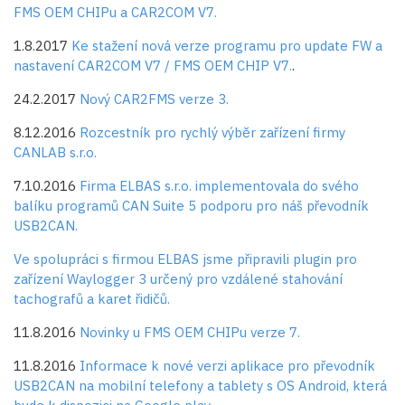
FMS OEM CHIPu a CAR2COM V7.
1.8.2017
Ke stažení nová verze programu pro update FW a
nastavení CAR2COM V7 / FMS OEM CHIP V7.
.
24.2.2017
Nový CAR2FMS verze 3.
8.12.2016
Rozcestník pro rychlý výběr zařízení firmy
CANLAB s.r.o.
7.10.2016
Firma
ELBAS s.r.o.
implementovala do svého
balíku programů CAN Suite 5 podporu pro náš převodník
USB2CAN.
Ve spolupráci s firmou ELBAS jsme připravili plugin pro
zařízení Waylogger 3 určený pro vzdálené stahování
tachografů a karet řidičů.
11.8.2016
Novinky u FMS OEM CHIPu verze 7.
11.8.2016
Informace k nové verzi aplikace pro převodník
USB2CAN na mobilní telefony a tablety s OS Android, která