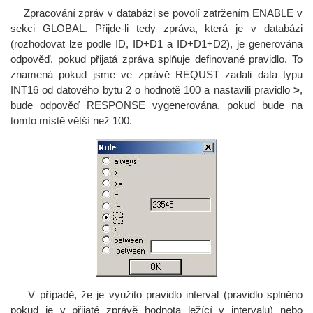
Zpracování zpráv v databázi se povolí zatržením ENABLE v
sekci GLOBAL. Přijde-li tedy zpráva, která je v databázi
(rozhodovat lze podle ID, ID+D1 a ID+D1+D2), je generována
odpověď, pokud přijatá zpráva splňuje definované pravidlo. To
znamená pokud jsme ve zprávě REQUST zadali data typu
INT16 od datového bytu 2 o hodnotě 100 a nastavili pravidlo
>
,
bude odpověď RESPONSE vygenerována, pokud bude na
tomto místě větší než 100.
V případě, že je využito pravidlo interval (pravidlo splněno
pokud je v přijaté zprávě hodnota ležící v intervalu) nebo