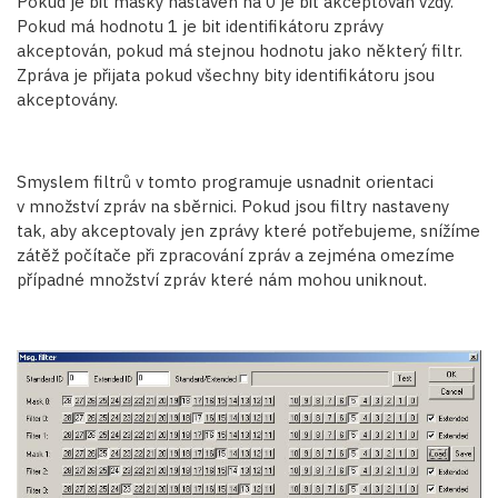
Pokud je bit masky nastaven na 0 je bit akceptován vždy.
Pokud má hodnotu 1 je bit identifikátoru zprávy
akceptován, pokud má stejnou hodnotu jako některý filtr.
Zpráva je přijata pokud všechny bity identifikátoru jsou
akceptovány.
Smyslem filtrů v tomto programuje usnadnit orientaci
v množství zpráv na sběrnici. Pokud jsou filtry nastaveny
tak, aby akceptovaly jen zprávy které potřebujeme, snížíme
zátěž počítače při zpracování zpráv a zejména omezíme
případné množství zpráv které nám mohou uniknout.