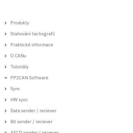
Hlavní
Produkty
menu
Stahování tachografů
Praktické informace
O CANu
Tutoriály
PP2CAN Software
Sync
HW sync
Data sender / reciever
Bit sender / reciever
ASCII sender / reciever