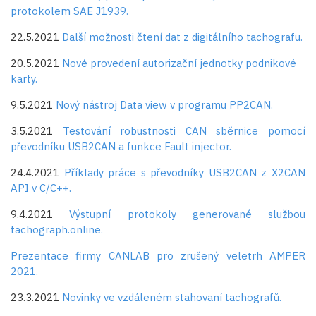
protokolem SAE J1939.
22.5.2021
Další možnosti čtení dat z digitálního tachografu.
20.5.2021
Nové provedení autorizační jednotky podnikové
karty.
9.5.2021
Nový nástroj Data view v programu PP2CAN.
3.5.2021
Testování robustnosti CAN sběrnice pomocí
převodníku USB2CAN a funkce Fault injector.
24.4.2021
Příklady práce s převodníky USB2CAN z X2CAN
API v C/C++.
9.4.2021
Výstupní protokoly generované službou
tachograph.online.
Prezentace firmy CANLAB pro zrušený veletrh AMPER
2021.
23.3.2021
Novinky ve vzdáleném stahovaní tachografů.