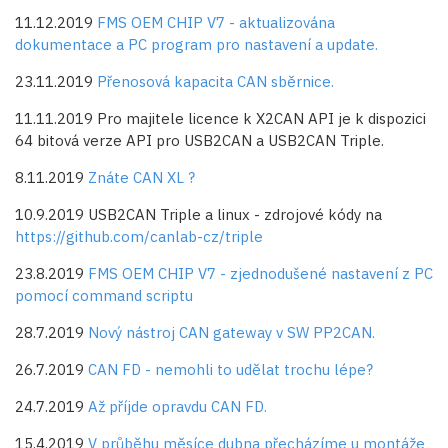
11.12.2019
FMS OEM CHIP V7 - aktualizována
dokumentace a PC program pro nastavení a update.
23.11.2019
Přenosová kapacita CAN sběrnice.
11.11.2019 Pro majitele licence k X2CAN API je k dispozici
64 bitová verze API pro USB2CAN a USB2CAN Triple.
8.11.2019
Znáte CAN XL ?
10.9.2019 USB2CAN Triple a linux - zdrojové kódy na
https://github.com/canlab-cz/triple
23.8.2019
FMS OEM CHIP V7 - zjednodušené nastavení z PC
pomocí command scriptu
28.7.2019
Nový nástroj CAN gateway v SW PP2CAN.
26.7.2019
CAN FD - nemohli to udělat trochu lépe?
24.7.2019
Až příjde opravdu CAN FD.
15.4.2019
V průběhu měsíce dubna přecházíme u montáže