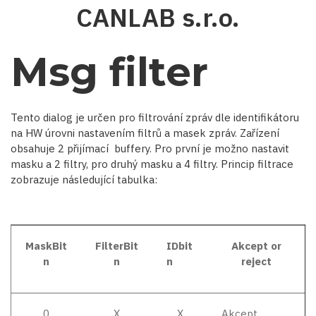
Přejít
CANLAB s.r.o.
k
hlavnímu
obsahu
Msg filter
Tento dialog je určen pro filtrování zpráv dle identifikátoru
na HW úrovni nastavením filtrů a masek zpráv. Zařízení
obsahuje 2 přijímací buffery. Pro první je možno nastavit
masku a 2 filtry, pro druhý masku a 4 filtry. Princip filtrace
zobrazuje následující tabulka:
MaskBit
FilterBit
IDbit
Akcept or
n
n
n
reject
0
X
X
Akcept