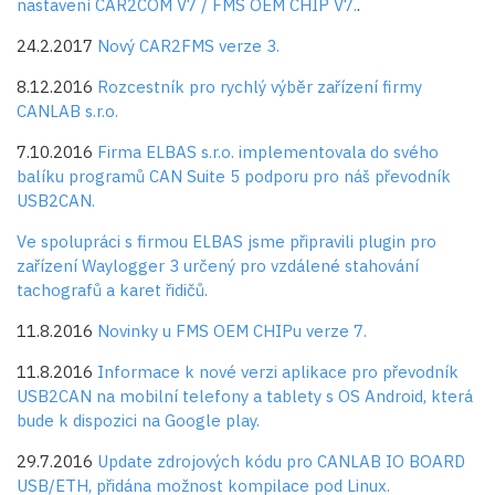
nastavení CAR2COM V7 / FMS OEM CHIP V7.
.
24.2.2017
Nový CAR2FMS verze 3.
8.12.2016
Rozcestník pro rychlý výběr zařízení firmy
CANLAB s.r.o.
7.10.2016
Firma
ELBAS s.r.o.
implementovala do svého
balíku programů CAN Suite 5 podporu pro náš převodník
USB2CAN.
Ve spolupráci s firmou ELBAS jsme připravili plugin pro
zařízení Waylogger 3 určený pro vzdálené stahování
tachografů a karet řidičů.
11.8.2016
Novinky u FMS OEM CHIPu verze 7.
11.8.2016
Informace k nové verzi aplikace pro převodník
USB2CAN na mobilní telefony a tablety s OS Android, která
bude k dispozici na Google play.
29.7.2016
Update zdrojových kódu pro CANLAB IO BOARD
USB/ETH, přidána možnost kompilace pod Linux.