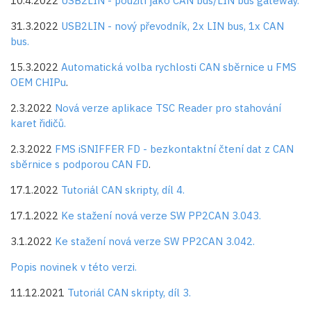
10.4.2022
USB2LIN - použití jako CAN bus/LIN bus gateway.
31.3.2022
USB2LIN - nový převodník, 2x LIN bus, 1x CAN
bus.
15.3.2022
Automatická volba rychlosti CAN sběrnice u FMS
OEM CHIPu
.
2.3.2022
Nová verze aplikace TSC Reader pro stahování
karet řidičů.
2.3.2022
FMS iSNIFFER FD - bezkontaktní čtení dat z CAN
sběrnice s podporou CAN FD
.
17.1.2022
Tutoriál CAN skripty, díl 4.
17.1.2022
Ke stažení nová verze SW PP2CAN 3.043.
3.1.2022
Ke stažení nová verze SW PP2CAN 3.042.
Popis novinek v této verzi.
11.12.2021
Tutoriál CAN skripty, díl 3.