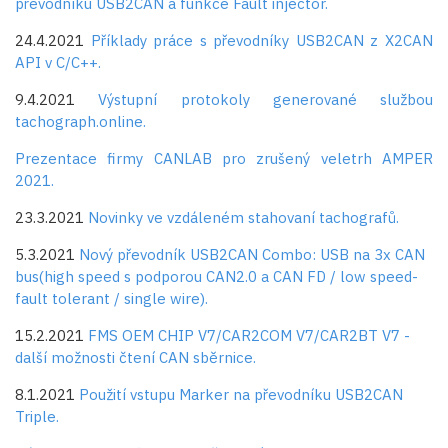
převodníku USB2CAN a funkce Fault injector.
24.4.2021
Příklady práce s převodníky USB2CAN z X2CAN
API v C/C++.
9.4.2021
Výstupní protokoly generované službou
tachograph.online.
Prezentace firmy CANLAB pro zrušený veletrh AMPER
2021.
23.3.2021
Novinky ve vzdáleném stahovaní tachografů.
5.3.2021
Nový převodník USB2CAN Combo: USB na 3x CAN
bus(high speed s podporou CAN2.0 a CAN FD / low speed-
fault tolerant / single wire).
15.2.2021
FMS OEM CHIP V7/CAR2COM V7/CAR2BT V7 -
další možnosti čtení CAN sběrnice.
8.1.2021
Použití vstupu Marker na převodníku USB2CAN
Triple.