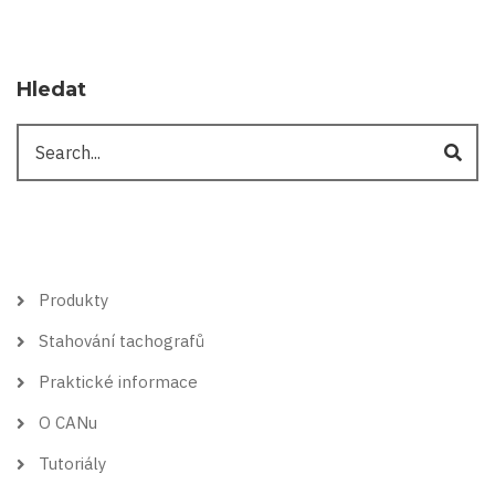
Hledat
Hledat
Hlavní
Produkty
menu
Stahování tachografů
Praktické informace
O CANu
Tutoriály