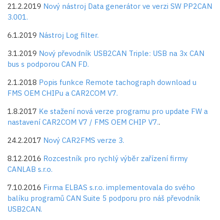
21.2.2019
Nový nástroj Data generátor ve verzi SW PP2CAN
3.001.
6.1.2019
Nástroj Log filter.
3.1.2019
Nový převodník USB2CAN Triple: USB na 3x CAN
bus s podporou CAN FD.
2.1.2018
Popis funkce Remote tachograph download u
FMS OEM CHIPu a CAR2COM V7.
1.8.2017
Ke stažení nová verze programu pro update FW a
nastavení CAR2COM V7 / FMS OEM CHIP V7.
.
24.2.2017
Nový CAR2FMS verze 3.
8.12.2016
Rozcestník pro rychlý výběr zařízení firmy
CANLAB s.r.o.
7.10.2016
Firma
ELBAS s.r.o.
implementovala do svého
balíku programů CAN Suite 5 podporu pro náš převodník
USB2CAN.