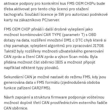
aktivace podpory pro konkrétní kus FMS OEM CHIPu bude
třeba aktivovat pro tento chip licenci pro stažení
tachografu. Součástí licence je SW pro autorizaci podnikové
karty na zákazníkovo PC/server.
FMS OEM CHIP přináší i další drobné vylepšení jako
možnost kombinování CAR TYPE (parametr T) s OBD
dotazy na data, rozšíření množství DM1 c DTC chyb které si
chip pamatuje, vylepšení algoritmů pro zpracování J1708.
Taktéž byly rozšířeny možnosti uživatelského generování
CAN zpráv a čtení CAN zpráv a výkon Scan módu. Byla
přidána možnost číst sběrnici IBIS a možnost připojit
například některé typy plováků.
Sekundární CAN je možné nastavit do režimu FMS, kdy jsou
generována data v FMS formátu (zjednodušená obdoba
funkce zařízení CAR2FMS).
Návrh zapojení a struktura firmware podporuje volitelnou
možnost doplnit třetí CAN prostřednictvím externího řadiče
CAN sběrnice.