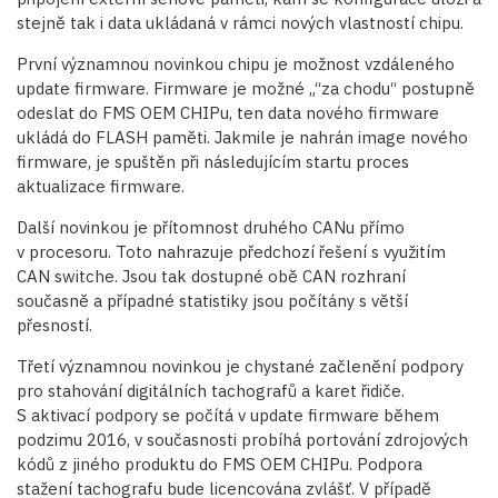
stejně tak i data ukládaná v rámci nových vlastností chipu.
První významnou novinkou chipu je možnost vzdáleného
update firmware. Firmware je možné „“za chodu“ postupně
odeslat do FMS OEM CHIPu, ten data nového firmware
ukládá do FLASH paměti. Jakmile je nahrán image nového
firmware, je spuštěn při následujícím startu proces
aktualizace firmware.
Další novinkou je přítomnost druhého CANu přímo
v procesoru. Toto nahrazuje předchozí řešení s využitím
CAN switche. Jsou tak dostupné obě CAN rozhraní
současně a případné statistiky jsou počítány s větší
přesností.
Třetí významnou novinkou je chystané začlenění podpory
pro stahování digitálních tachografů a karet řidiče.
S aktivací podpory se počítá v update firmware během
podzimu 2016, v současnosti probíhá portování zdrojových
kódů z jiného produktu do FMS OEM CHIPu. Podpora
stažení tachografu bude licencována zvlášť. V případě