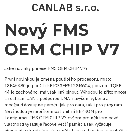
Přejít
CANLAB s.r.o.
k
hlavnímu
obsahu
Nový FMS
OEM CHIP V7
Jaké novinky přinese FMS OEM CHIP V7?
První novinkou je změna použitého procesoru, místo
18F46K80 je použit dsPIC33EP512GM604, pouzdro TQFP
44 je zachováno, má však jiný pinout. Výhodou je přítomnost
2 rozhraní CAN s podporou DMA, navýšení výkonu a
množství dostupné paměti jak pro data, tak i pro program.
Nevýhodou je nepřítomnost vnitřní EEPROM pro
konfiguraci. FMS OEM CHIP V7 ovšem pro některé nové
vlastnosti vyžaduje řádově větší paměť a tak vyžaduje
připojení externí sériové paměti, kam se konfigurace uloží a