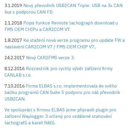
3.1.2019
Nový převodník USB2CAN Triple: USB na 3x CAN
bus s podporou CAN FD.
2.1.2018
Popis funkce Remote tachograph download u
FMS OEM CHIPu a CAR2COM V7.
1.8.2017
Ke stažení nová verze programu pro update FW a
nastavení CAR2COM V7 / FMS OEM CHIP V7.
.
24.2.2017
Nový CAR2FMS verze 3.
8.12.2016
Rozcestník pro rychlý výběr zařízení firmy
CANLAB s.r.o.
7.10.2016
Firma
ELBAS s.r.o.
implementovala do svého
balíku programů CAN Suite 5 podporu pro náš převodník
USB2CAN.
Ve spolupráci s firmou ELBAS jsme připravili plugin pro
zařízení Waylogger 3 určený pro vzdálené stahování
tachografů a karet řidičů.