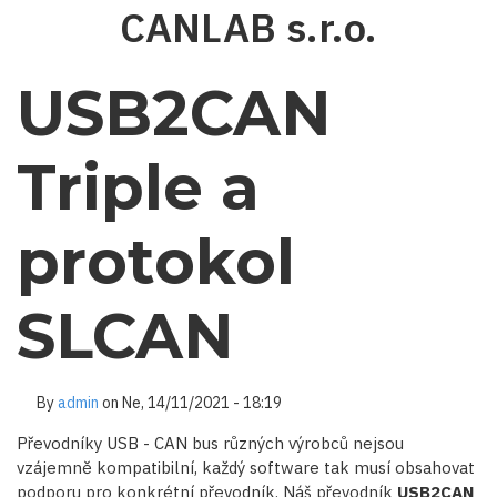
Přejít
CANLAB s.r.o.
k
hlavnímu
obsahu
USB2CAN
Triple a
protokol
SLCAN
By
admin
on
Ne, 14/11/2021 - 18:19
Převodníky USB - CAN bus různých výrobců nejsou
vzájemně kompatibilní, každý software tak musí obsahovat
podporu pro konkrétní převodník. Náš převodník
USB2CAN