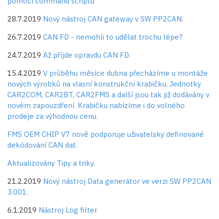
pomocí command scriptu
28.7.2019
Nový nástroj CAN gateway v SW PP2CAN.
26.7.2019
CAN FD - nemohli to udělat trochu lépe?
24.7.2019
Až příjde opravdu CAN FD.
15.4.2019
V průběhu měsíce dubna přecházíme u montáže
nových výrobků na vlasní konstrukční krabičku. Jednotky
CAR2COM, CAR2BT, CAR2FMS a další jsou tak již dodávány v
novém zapouzdření. Krabičku nabízíme i do volného
prodeje za výhodnou cenu.
FMS OEM CHIP V7 nově podporuje uživatelsky definované
dekódování CAN dat.
Aktualizovány Tipy a triky.
21.2.2019
Nový nástroj Data generátor ve verzi SW PP2CAN
3.001.
6.1.2019
Nástroj Log filter.