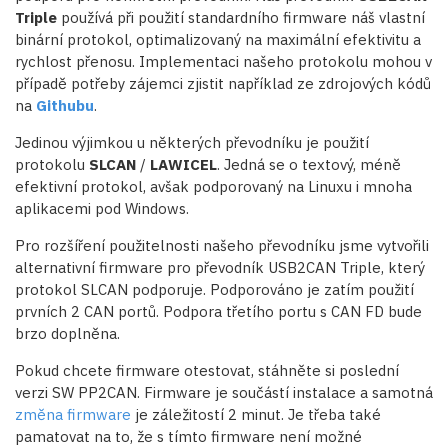
Triple
používá při použití standardního firmware náš vlastní
binární protokol, optimalizovaný na maximální efektivitu a
rychlost přenosu. Implementaci našeho protokolu mohou v
případě potřeby zájemci zjistit například ze zdrojových kódů
na
Githubu
.
Jedinou výjimkou u některých převodníku je použití
protokolu
SLCAN
/
LAWICEL
. Jedná se o textový, méně
efektivní protokol, avšak podporovaný na Linuxu i mnoha
aplikacemi pod Windows.
Pro rozšíření použitelnosti našeho převodníku jsme vytvořili
alternativní firmware pro převodník USB2CAN Triple, který
protokol SLCAN podporuje. Podporováno je zatím použití
prvních 2 CAN portů. Podpora třetího portu s CAN FD bude
brzo doplněna.
Pokud chcete firmware otestovat, stáhněte si poslední
verzi SW PP2CAN. Firmware je součástí instalace a samotná
změna firmware
je záležitostí 2 minut. Je třeba také
pamatovat na to, že s tímto firmware není možné