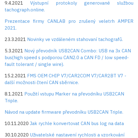
9.4.2021
Výstupní protokoly generované službou
tachograph.online.
Prezentace firmy CANLAB pro zrušený veletrh AMPER
2021.
23.3.2021
Novinky ve vzdáleném stahovaní tachografů.
5.3.2021
Nový převodník USB2CAN Combo: USB na 3x CAN
bus(high speed s podporou CAN2.0 a CAN FD / low speed-
fault tolerant / single wire).
15.2.2021
FMS OEM CHIP V7/CAR2COM V7/CAR2BT V7 -
další možnosti čtení CAN sběrnice.
8.1.2021
Použití vstupu Marker na převodníku USB2CAN
Triple.
Návod na update firmware převodníku USB2CAN Triple.
10.11.2020
Jak rychle konvertovat CAN bus log na data
30.10.2020
Uživatelské nastavení rychlosti a vzorkování