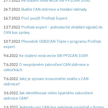
27.7.2022
Ke stažení nová verze SW PP2CAN 3.050.
26.7.2022
Budiče CAN sběrnice a hledání náhrady.
16.7.2022
Proč použít Profilab Expert.
13.7.2022
Profilab expert - jednoduché vkládání signálů do
CAN bus zprávy.
10.7.2022
Převodník USB2CAN Triple v programu Profilab
expert.
9.6.2022
Ke stažení nová verze SW PP2CAN 3.049.
7.6.2022
O nesprávném zakončení CAN sběrnice a
odbočkách.
7.6.2022
Jaký je význam krouceného vodiče u CAN
sběrnice?
3.6.2022
Jak identifikovat místo špatného zakončení
sběrnice CAN?
2.6.2022
Jednotky pro CAN bus nabízené společně s firmou