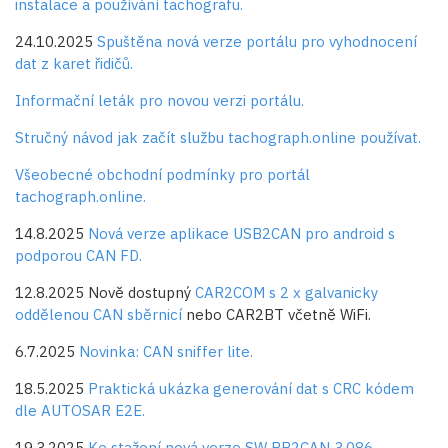
instalace a používání tachografu.
24.10.2025
Spuštěna nová verze portálu pro vyhodnocení
dat z karet řidičů.
Informační leták pro novou verzi portálu.
Stručný návod jak začít službu tachograph.online používat.
Všeobecné obchodní podmínky pro portál
tachograph.online.
14.8.2025
Nová verze aplikace USB2CAN pro android s
podporou CAN FD.
12.8.2025 Nově dostupný
CAR2COM s 2 x galvanicky
oddělenou CAN sběrnicí
nebo CAR2BT včetně WiFi.
6.7.2025
Novinka: CAN sniffer lite.
18.5.2025
Praktická ukázka generování dat s CRC kódem
dle AUTOSAR E2E.
19.3.2025
Ke stažení nová verze SW PP2CAN 3.086.