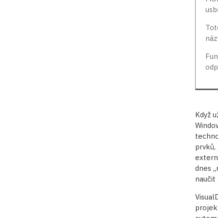
usb
Tot
náz
Fun
odp
Když u
Window
techno
prvků,
externí
dnes „
naučit
Visual
projek