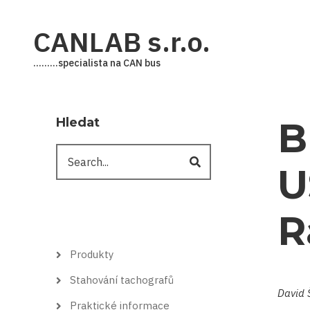
Přejít
k
CANLAB s.r.o.
hlavnímu
obsahu
.........specialista na CAN bus
Hledat
B
Hledat
U
R
Hlavní
Produkty
menu
Stahování tachografů
David 
Praktické informace