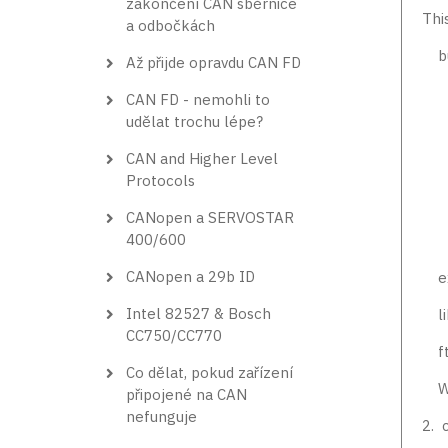
zakončení CAN sběrnice
Thi
a odbočkách
bu
Až přijde opravdu CAN FD
lib
CAN FD - nemohli to
udělat trochu lépe?
li
CAN and Higher Level
lib
Protocols
lib
CANopen a SERVOSTAR
400/600
lib
CANopen a 29b ID
ex
Intel 82527 & Bosch
li
CC750/CC770
ft
Co dělat, pokud zařízení
Wi
připojené na CAN
nefunguje
2. 