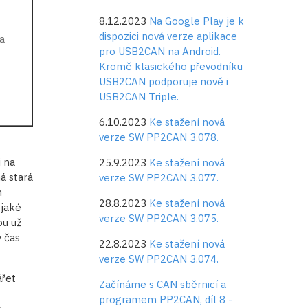
8.12.2023
Na Google Play je k
dispozici nová verze aplikace
a
pro USB2CAN na Android.
Kromě klasického převodníku
USB2CAN podporuje nově i
USB2CAN Triple.
6.10.2023
Ke stažení nová
verze SW PP2CAN 3.078.
i na
25.9.2023
Ke stažení nová
á stará
verze SW PP2CAN 3.077.
h
28.8.2023
Ke stažení nová
ějaké
verze SW PP2CAN 3.075.
ou už
y čas
22.8.2023
Ke stažení nová
verze SW PP2CAN 3.074.
ářet
Začínáme s CAN sběrnicí a
programem PP2CAN, díl 8 -