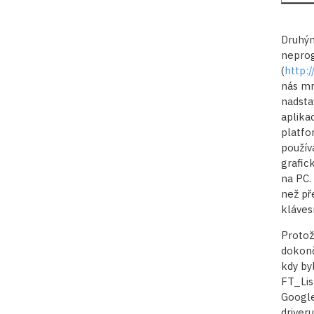
Druhým
neprog
(
http:
nás mn
nadsta
aplika
platfo
použív
grafic
na PC.
než pře
kláves
Protož
dokonč
kdy by
FT_Lis
Google
driver