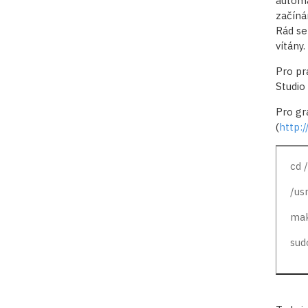
automa
začíná
Rád se
vítány.
Pro prá
Studio 
Pro gr
(
http:
cd 
/us
mak
sud