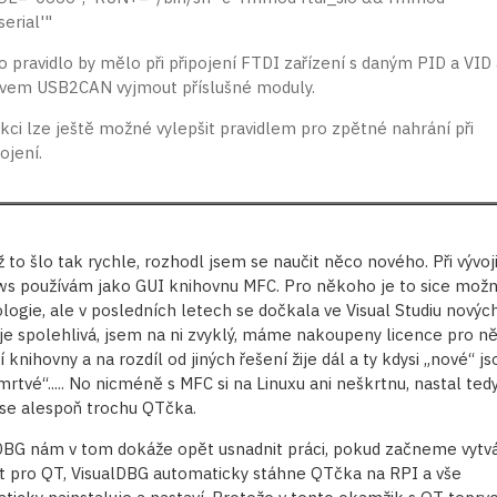
serial'"
o pravidlo by mělo při připojení FTDI zařízení s daným PID a VID 
vem USB2CAN vyjmout příslušné moduly.
kci lze ještě možné vylepšit pravidlem pro zpětné nahrání při
ojení.
ž to šlo tak rychle, rozhodl jsem se naučit něco nového. Při vývoj
s používám jako GUI knihovnu MFC. Pro někoho je to sice možn
logie, ale v posledních letech se dočkala ve Visual Studiu novýc
 je spolehlivá, jsem na ni zvyklý, máme nakoupeny licence pro n
 knihovny a na rozdíl od jiných řešení žije dál a ty kdysi „nové“ js
mrtvé“..... No nicméně s MFC si na Linuxu ani neškrtnu, nastal ted
 se alespoň trochu QTčka.
DBG nám v tom dokáže opět usnadnit práci, pokud začneme vytv
t pro QT, VisualDBG automaticky stáhne QTčka na RPI a vše