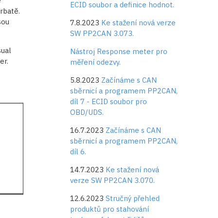
e
ECID soubor a definice hodnot.
rbatě.
sou
7.8.2023
Ke stažení nová verze
SW PP2CAN 3.073.
sual
Nástroj Response meter pro
er.
měření odezvy.
5.8.2023
Začínáme s CAN
sběrnicí a programem PP2CAN,
díl 7 - ECID soubor pro
OBD/UDS.
16.7.2023
Začínáme s CAN
sběrnicí a programem PP2CAN,
díl 6.
14.7.2023
Ke stažení nová
verze SW PP2CAN 3.070.
12.6.2023
Stručný přehled
produktů pro stahování