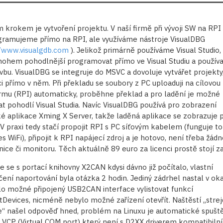
 krokem je vytvoření projektu. V naší firmě při vývoji SW na RPI
ramujeme přímo na RPI, ale využíváme nástroje VisualDBG
//www.visualgdb.com
). Jelikož primárně používáme Visual Studio, 
ohem pohodlnější programovat přímo ve Visual Studiu a používa
vbu. VisualDBG se integruje do MSVC a dovoluje vytvářet projekty,
ci přímo v něm. Při překladu se soubory z PC uploaduji na cílovou
rmu (RPI) automaticky, proběhne překlad a pro ladění je možné
at pohodlí Visual Studia. Navíc VisualDBG používá pro zobrazení
ké aplikace Xming X Server, takže laděná aplikace se zobrazuje 
 V praxi tedy stačí propojit RPI s PC síťovým kabelem (funguje to
s WiFi), připojit k RPI napájecí zdroj a je hotovo, není třeba žádn
nice či monitoru. Těch aktuálně 89 euro za licenci prostě stojí za
e se s portací knihovny X2CAN kdysi dávno již počítalo, vlastní
ení naportování byla otázka 2 hodin. Jediný zádrhel nastal v ok
lo možné připojený USB2CAN interface vylistovat funkcí
tDevices, nicméně nebylo možné zařízení otevřít. Naštěstí „strej
“ našel odpověď hned, problém na Linuxu je automatické spušt
u VCP (Virtual COM port) který není s D2XX driverem kompatibilní