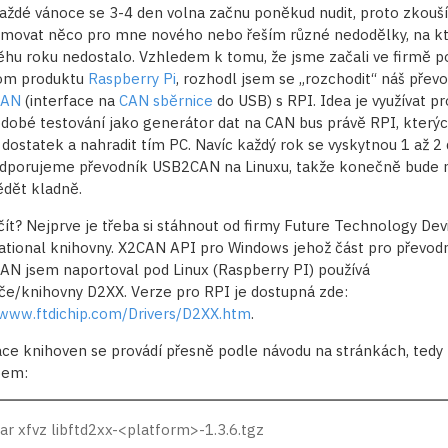
aždé vánoce se 3-4 den volna začnu poněkud nudit, proto zkouš
movat něco pro mne nového nebo řeším různé nedodělky, na kt
ěhu roku nedostalo. Vzhledem k tomu, že jsme začali ve firmě p
om produktu
Raspberry Pi
, rozhodl jsem se „rozchodit“ náš přev
CAN
(interface na
CAN sběrnice
do USB) s RPI. Idea je využívat pr
dobé testování jako generátor dat na CAN bus právě RPI, který
ostatek a nahradit tím PC. Navíc každý rok se vyskytnou 1 až 2 
dporujeme převodník USB2CAN na Linuxu, takže konečně bude
dět kladně.
čít? Nejprve je třeba si stáhnout od firmy Future Technology Dev
ational knihovny. X2CAN API pro Windows jehož část pro převod
N jsem naportoval pod Linux (Raspberry PI) používá
če/knihovny D2XX. Verze pro RPI je dostupná zde:
/www.ftdichip.com/Drivers/D2XX.htm
.
ace knihoven se provádí přesně podle návodu na stránkách, tedy
pem:
tar xfvz libftd2xx-<platform>-1.3.6.tgz