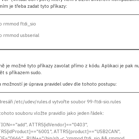
ním je třeba zadat tyto příkazy:
o rmmod ftdi_sio
o rmmod usbserial
ně je možné tyto příkazy zavolat přímo z kódu. Aplikaci je pak n
ět s příkazem sudo.
 možností je úprava pravidel udev dle tohoto postupu:
dresáři /etc/udev/rules.d vytvořte soubor 99-ftdi-sio.rules
tohoto souboru vložte pravidlo jako jeden řádek:
ION=="add", ATTRS{idVendor}=="0403",
RS{idProduct}=="6001", ATTRS{product}=="USB2CAN",
E="0666", RUN+="/bin/sh -c 'rmmod ftdi_sio && rmmod