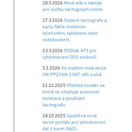
28.5.2026
Nová wiki s návody
:
pro službu tachograph.online.
27.3.2026
Stažení tachografu a
karty řidiče mobilním
telefonem, tabletem nebo
notebookem.
23.3.2026
DDDlab API pro
vyhodnocení DDD souborů.
5.1.2026
Ke stažení nová verze
SW PP2CAN 3.087 x86 a x64.
11.11.2025
Přehled vozidel na
které se vztahuje povinnost
instalace a používání
tachografu.
24.10.2025
Spuštěna nová
verze portálu pro vyhodnocení
dat z karet řidičů.