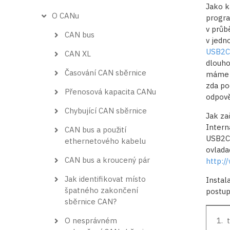
Jako k
O CANu
progra
v průb
CAN bus
v jedn
USB2
CAN XL
dlouho
Časování CAN sběrnice
máme d
zda po
Přenosová kapacita CANu
odpově
Chybující CAN sběrnice
Jak za
Intern
CAN bus a použití
USB2CA
ethernetového kabelu
ovlada
CAN bus a kroucený pár
http:/
Jak identifikovat místo
Instal
špatného zakončení
postu
sběrnice CAN?
O nesprávném
1. 