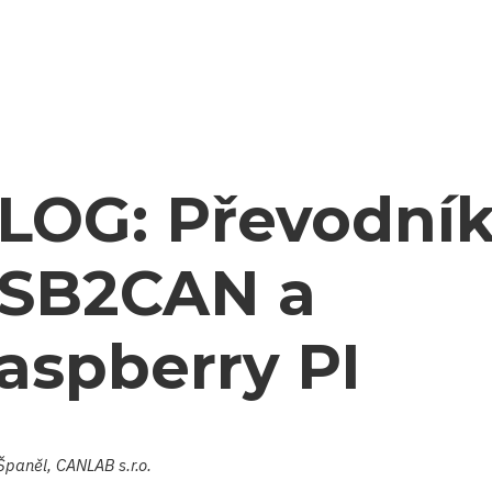
LOG: Převodní
SB2CAN a
aspberry PI
Španěl, CANLAB s.r.o.