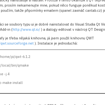
ticky nainstaluje a nastaví. Protože v tento okamžik s QT teprv
m, prosím nekamenujte mne, pokud něco funguje poněkud kost
 poučím, takže připomínky emailem (spanel zavináč canlab.cz) j
ci se soubory typu ui je dobré nainstalovat do Visual Studia Qt Vi
Add-in (
http://www.qt.io/
) a dialogy editovat v nástroji QT Design
afy je třeba nějaká knihovna, já jsem použil knihovnu QWT
//qwt.sourceforge.net
). Instalace je jednoduchá:
/home/pi/qwt-6.1.2
r/local/bin/qmake
e -j 4
o make install