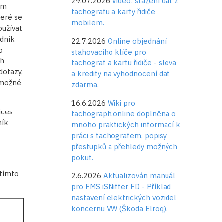
29.07.2026
Video: stažení dat z
ím
tachografu a karty řidiče
eré se
mobilem.
oužívat
odník
22.7.2026
Online objednání
o
stahovacího klíče pro
ch
tachograf a kartu řidiče - sleva
dotazy,
a kredity na vyhodnocení dat
 možné
zdarma.
16.6.2026
Wiki pro
ices
tachograph.online doplněna o
ník
mnoho praktických informací k
práci s tachografem, popisy
přestupků a přehledy možných
pokut.
 tímto
2.6.2026
Aktualizován manuál
pro FMS iSNiffer FD - Příklad
nastavení elektrických vozidel
koncernu VW (Škoda Elroq).