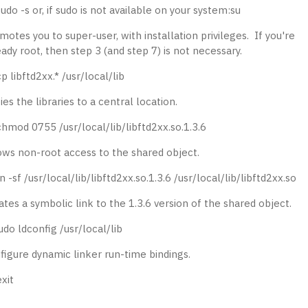
udo -s or, if sudo is not available on your system:su
motes you to super-user, with installation privileges. If you're
eady root, then step 3 (and step 7) is not necessary.
p libftd2xx.* /usr/local/lib
es the libraries to a central location.
chmod 0755 /usr/local/lib/libftd2xx.so.1.3.6
ows non-root access to the shared object.
n -sf /usr/local/lib/libftd2xx.so.1.3.6 /usr/local/lib/libftd2xx.so
ates a symbolic link to the 1.3.6 version of the shared object.
udo ldconfig /usr/local/lib
figure dynamic linker run-time bindings.
xit