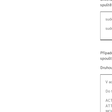
spuště
sud
sud
Případ
spoušt
Druhou
V a
Do 
ACT
ATT
MOD