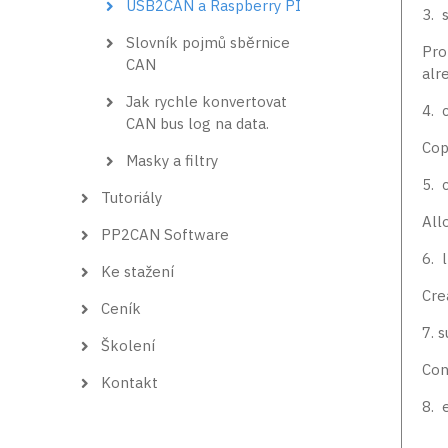
USB2CAN a Raspberry PI
3. s
Slovník pojmů sběrnice
Pro
CAN
alr
Jak rychle konvertovat
4. c
CAN bus log na data.
Copi
Masky a filtry
5. 
Tutoriály
All
PP2CAN Software
6. l
Ke stažení
Cre
Ceník
7. s
Školení
Con
Kontakt
8. e