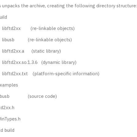
s unpacks the archive, creating the following directory structure
ild
ftd2xx (re-linkable objects)
busb (re-linkable objects)
ftd2xx.a (static library)
ftd2xx.so.1.3.6 (dynamic library)
ftd2xx.txt (platform-specific information)
amples
busb (source code)
d2xx.h
nTypes.h
cd build