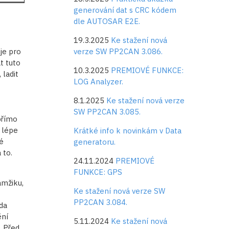
generování dat s CRC kódem
dle AUTOSAR E2E.
19.3.2025
Ke stažení nová
je pro
verze SW PP2CAN 3.086.
t tuto
10.3.2025
PREMIOVÉ FUNKCE:
 ladit
LOG Analyzer.
8.1.2025
Ke stažení nová verze
SW PP2CAN 3.085.
přímo
 lépe
Krátké info k novinkám v Data
é
generatoru.
 to.
24.11.2024
PREMIOVÉ
FUNKCE: GPS
amžiku,
Ke stažení nová verze SW
PP2CAN 3.084.
da
ění
5.11.2024
Ke stažení nová
. Před