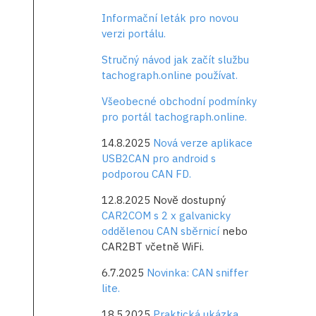
Informační leták pro novou
verzi portálu.
Stručný návod jak začít službu
tachograph.online používat.
Všeobecné obchodní podmínky
pro portál tachograph.online.
14.8.2025
Nová verze aplikace
USB2CAN pro android s
podporou CAN FD.
12.8.2025 Nově dostupný
CAR2COM s 2 x galvanicky
oddělenou CAN sběrnicí
nebo
CAR2BT včetně WiFi.
6.7.2025
Novinka: CAN sniffer
lite.
18.5.2025
Praktická ukázka