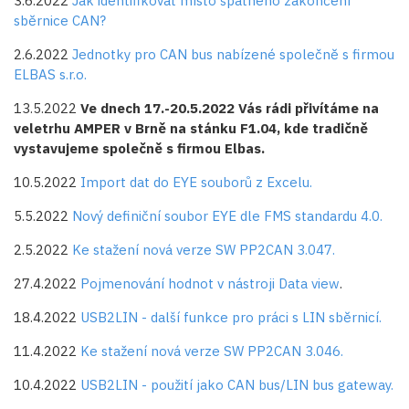
3.6.2022
Jak identifikovat místo špatného zakončení
sběrnice CAN?
2.6.2022
Jednotky pro CAN bus nabízené společně s firmou
ELBAS s.r.o.
13.5.2022
Ve dnech 17.-20.5.2022 Vás rádi přivítáme na
veletrhu AMPER v Brně na stánku F1.04, kde tradičně
vystavujeme společně s firmou Elbas.
10.5.2022
Import dat do EYE souborů z Excelu.
5.5.2022
Nový definiční soubor EYE dle FMS standardu 4.0.
2.5.2022
Ke stažení nová verze SW PP2CAN 3.047.
27.4.2022
Pojmenování hodnot v nástroji Data view
.
18.4.2022
USB2LIN - další funkce pro práci s LIN sběrnicí.
11.4.2022
Ke stažení nová verze SW PP2CAN 3.046.
10.4.2022
USB2LIN - použití jako CAN bus/LIN bus gateway.