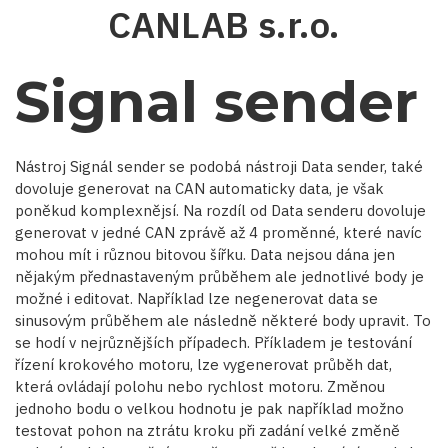
Přejít
CANLAB s.r.o.
k
hlavnímu
obsahu
Signal sender
Nástroj Signál sender se podobá nástroji Data sender, také
dovoluje generovat na CAN automaticky data, je však
poněkud komplexnějsí. Na rozdíl od Data senderu dovoluje
generovat v jedné CAN zprávě až 4 proměnné, které navíc
mohou mít i různou bitovou šířku. Data nejsou dána jen
nějakým přednastaveným průběhem ale jednotlivé body je
možné i editovat. Například lze negenerovat data se
sinusovým průběhem ale následně některé body upravit. To
se hodí v nejrůznějších případech. Příkladem je testování
řízení krokového motoru, lze vygenerovat průběh dat,
která ovládají polohu nebo rychlost motoru. Změnou
jednoho bodu o velkou hodnotu je pak například možno
testovat pohon na ztrátu kroku při zadání velké změně