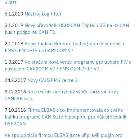
3.001.
6.1.2019
Nástroj Log filter.
3.1.2019
Nový převodník USB2CAN Triple: USB na 3x CAN
bus s podporou CAN FD.
2.1.2018
Popis funkce Remote tachograph download u
FMS OEM CHIPu a CAR2COM V7.
1.8.2017
Ke stažení nová verze programu pro update FW a
nastavení CAR2COM V7 / FMS OEM CHIP V7.
.
24.2.2017
Nový CAR2FMS verze 3.
8.12.2016
Rozcestník pro rychlý výběr zařízení firmy
CANLAB s.r.o.
7.10.2016
Firma
ELBAS s.r.o.
implementovala do svého
balíku programů CAN Suite 5 podporu pro náš převodník
USB2CAN.
Ve spolupráci s firmou ELBAS jsme připravili plugin pro