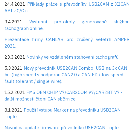
24.4.2021
Příklady práce s převodníky USB2CAN z X2CAN
API v C/C++.
9.4.2021
Výstupní protokoly generované službou
tachograph.online.
Prezentace firmy CANLAB pro zrušený veletrh AMPER
2021.
23.3.2021
Novinky ve vzdáleném stahovaní tachografů.
5.3.2021
Nový převodník USB2CAN Combo: USB na 3x CAN
bus(high speed s podporou CAN2.0 a CAN FD / low speed-
fault tolerant / single wire).
15.2.2021
FMS OEM CHIP V7/CAR2COM V7/CAR2BT V7 -
další možnosti čtení CAN sběrnice.
8.1.2021
Použití vstupu Marker na převodníku USB2CAN
Triple.
Návod na update firmware převodníku USB2CAN Triple.