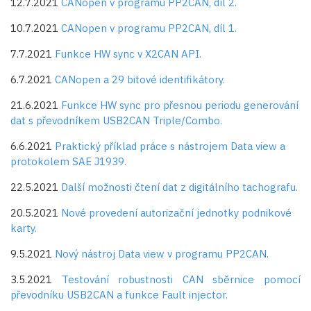
12.7.2021
CANopen v programu PP2CAN, díl 2.
10.7.2021
CANopen v programu PP2CAN, díl 1.
7.7.2021
Funkce HW sync v X2CAN API.
6.7.2021
CANopen a 29 bitové identifikátory.
21.6.2021
Funkce HW sync pro přesnou periodu generování
dat s převodníkem USB2CAN Triple/Combo.
6.6.2021
Praktický příklad práce s nástrojem Data view a
protokolem SAE J1939.
22.5.2021
Další možnosti čtení dat z digitálního tachografu.
20.5.2021
Nové provedení autorizační jednotky podnikové
karty.
9.5.2021
Nový nástroj Data view v programu PP2CAN.
3.5.2021
Testování robustnosti CAN sběrnice pomocí
převodníku USB2CAN a funkce Fault injector.