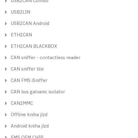
USB2CAN Combo
USB2LIN
USB2CAN Android
ETH2CAN
ETH2CAN BLACKBOX
CAN sniffer - contactless reader
CAN sniffer lite
CAN FMS iSniffer
CAN bus galvanic isolator
CAN2MMC
Offline kniha jízd
Android kniha jízd
FMS OEM CHIP