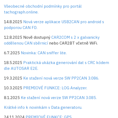
Všeobecné obchodní podmínky pro portál
tachograph.online.
14.8.2025
Nová verze aplikace USB2CAN pro android s
podporou CAN FD.
12.8.2025 Nově dostupný
CAR2COM s 2 x galvanicky
oddělenou CAN sběrnicí
nebo CAR2BT včetně WiFi.
6.7.2025
Novinka: CAN sniffer lite.
18.5.2025
Praktická ukázka generování dat s CRC kódem
dle AUTOSAR E2E.
19.3.2025
Ke stažení nová verze SW PP2CAN 3.086.
10.3.2025
PREMIOVÉ FUNKCE: LOG Analyzer.
8.1.2025
Ke stažení nová verze SW PP2CAN 3.085.
Krátké info k novinkám v Data generatoru.
24.11.2024
PREMIOVÉ FUNKCE: GPS