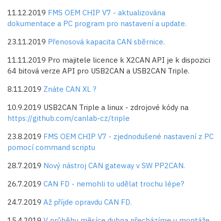
11.12.2019
FMS OEM CHIP V7 - aktualizována
dokumentace a PC program pro nastavení a update.
23.11.2019
Přenosová kapacita CAN sběrnice.
11.11.2019 Pro majitele licence k X2CAN API je k dispozici
64 bitová verze API pro USB2CAN a USB2CAN Triple.
8.11.2019
Znáte CAN XL ?
10.9.2019 USB2CAN Triple a linux - zdrojové kódy na
https://github.com/canlab-cz/triple
23.8.2019
FMS OEM CHIP V7 - zjednodušené nastavení z PC
pomocí command scriptu
28.7.2019
Nový nástroj CAN gateway v SW PP2CAN.
26.7.2019
CAN FD - nemohli to udělat trochu lépe?
24.7.2019
Až příjde opravdu CAN FD.
15.4.2019
V průběhu měsíce dubna přecházíme u montáže