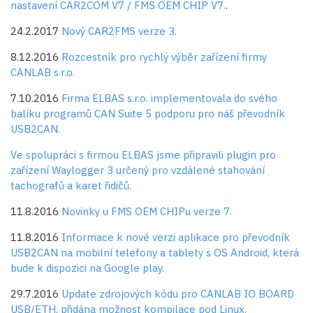
nastavení CAR2COM V7 / FMS OEM CHIP V7.
.
24.2.2017
Nový CAR2FMS verze 3.
8.12.2016
Rozcestník pro rychlý výběr zařízení firmy
CANLAB s.r.o.
7.10.2016
Firma
ELBAS s.r.o.
implementovala do svého
balíku programů CAN Suite 5 podporu pro náš převodník
USB2CAN.
Ve spolupráci s firmou ELBAS jsme připravili plugin pro
zařízení Waylogger 3 určený pro vzdálené stahování
tachografů a karet řidičů.
11.8.2016
Novinky u FMS OEM CHIPu verze 7.
11.8.2016
Informace k nové verzi aplikace pro převodník
USB2CAN na mobilní telefony a tablety s OS Android, která
bude k dispozici na Google play.
29.7.2016
Update zdrojových kódu pro CANLAB IO BOARD
USB/ETH, přidána možnost kompilace pod Linux.