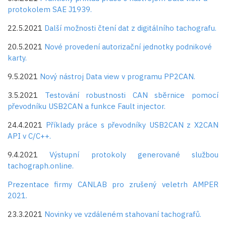
protokolem SAE J1939.
22.5.2021
Další možnosti čtení dat z digitálního tachografu.
20.5.2021
Nové provedení autorizační jednotky podnikové
karty.
9.5.2021
Nový nástroj Data view v programu PP2CAN.
3.5.2021
Testování robustnosti CAN sběrnice pomocí
převodníku USB2CAN a funkce Fault injector.
24.4.2021
Příklady práce s převodníky USB2CAN z X2CAN
API v C/C++.
9.4.2021
Výstupní protokoly generované službou
tachograph.online.
Prezentace firmy CANLAB pro zrušený veletrh AMPER
2021.
23.3.2021
Novinky ve vzdáleném stahovaní tachografů.