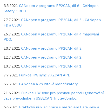
3.8.2021
CANopen v programu PP2CAN, díl 6 - CANopen
Safety: SRDO
.
27.7.2021
CANopen v programu PP2CAN, díl 5 - CANopen
FD a USDO.
26.7.2021
CANopen v programu PP2CAN, díl 4 mapování
PDO.
23.7.2021
CANopen v programu PP2CAN, díl 3.
12.7.2021
CANopen v programu PP2CAN, díl 2.
10.7.2021
CANopen v programu PP2CAN, díl 1.
7.7.2021
Funkce HW sync v X2CAN API.
6.7.2021
CANopen a 29 bitové identifikátory.
21.6.2021
Funkce HW sync pro přesnou periodu generování
dat s převodníkem USB2CAN Triple/Combo.
6.6.2021
Praktický příklad práce s nástrojem Data view a