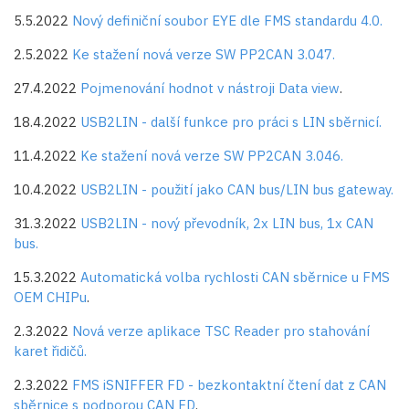
5.5.2022
Nový definiční soubor EYE dle FMS standardu 4.0.
2.5.2022
Ke stažení nová verze SW PP2CAN 3.047.
27.4.2022
Pojmenování hodnot v nástroji Data view
.
18.4.2022
USB2LIN - další funkce pro práci s LIN sběrnicí.
11.4.2022
Ke stažení nová verze SW PP2CAN 3.046.
10.4.2022
USB2LIN - použití jako CAN bus/LIN bus gateway.
31.3.2022
USB2LIN - nový převodník, 2x LIN bus, 1x CAN
bus.
15.3.2022
Automatická volba rychlosti CAN sběrnice u FMS
OEM CHIPu
.
2.3.2022
Nová verze aplikace TSC Reader pro stahování
karet řidičů.
2.3.2022
FMS iSNIFFER FD - bezkontaktní čtení dat z CAN
sběrnice s podporou CAN FD
.