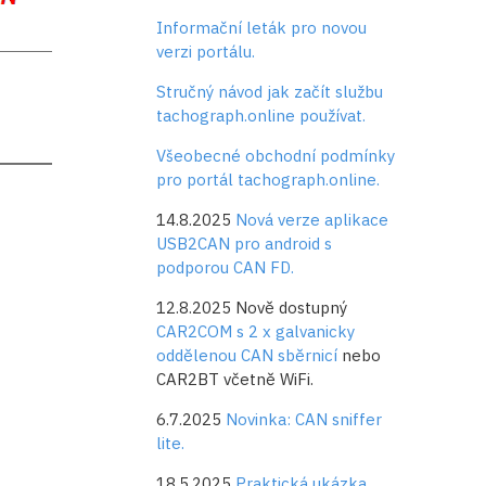
Informační leták pro novou
verzi portálu.
Stručný návod jak začít službu
tachograph.online používat.
Všeobecné obchodní podmínky
pro portál tachograph.online.
14.8.2025
Nová verze aplikace
USB2CAN pro android s
podporou CAN FD.
12.8.2025 Nově dostupný
CAR2COM s 2 x galvanicky
oddělenou CAN sběrnicí
nebo
CAR2BT včetně WiFi.
6.7.2025
Novinka: CAN sniffer
lite.
18.5.2025
Praktická ukázka