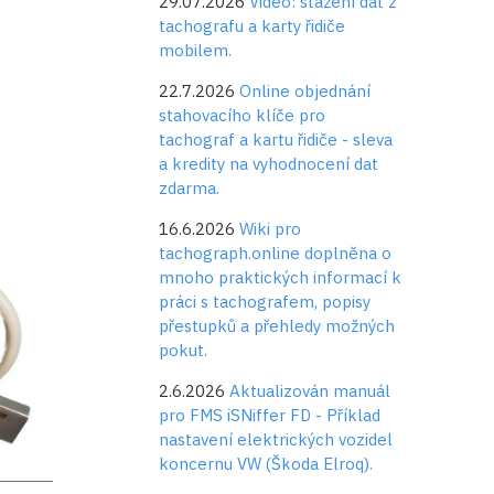
29.07.2026
Video: stažení dat z
tachografu a karty řidiče
mobilem.
22.7.2026
Online objednání
stahovacího klíče pro
tachograf a kartu řidiče - sleva
a kredity na vyhodnocení dat
zdarma.
16.6.2026
Wiki pro
tachograph.online doplněna o
mnoho praktických informací k
práci s tachografem, popisy
přestupků a přehledy možných
pokut.
2.6.2026
Aktualizován manuál
pro FMS iSNiffer FD - Příklad
nastavení elektrických vozidel
koncernu VW (Škoda Elroq).