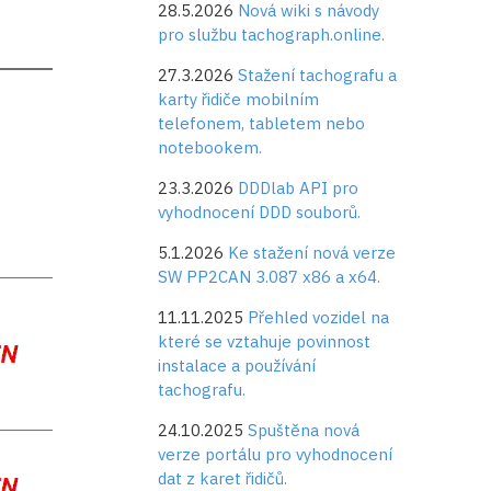
28.5.2026
Nová wiki s návody
pro službu tachograph.online.
27.3.2026
Stažení tachografu a
karty řidiče mobilním
telefonem, tabletem nebo
notebookem.
23.3.2026
DDDlab API pro
vyhodnocení DDD souborů.
5.1.2026
Ke stažení nová verze
SW PP2CAN 3.087 x86 a x64.
11.11.2025
Přehled vozidel na
které se vztahuje povinnost
instalace a používání
tachografu.
24.10.2025
Spuštěna nová
verze portálu pro vyhodnocení
dat z karet řidičů.