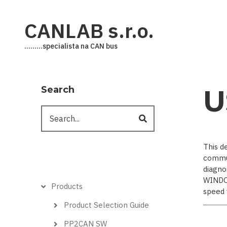
Skip
to
CANLAB s.r.o.
main
content
.........specialista na CAN bus
Search
U
Search
This d
commun
diagno
WINDOW
Hlavní
Products
speed 
menu
Product Selection Guide
PP2CAN SW