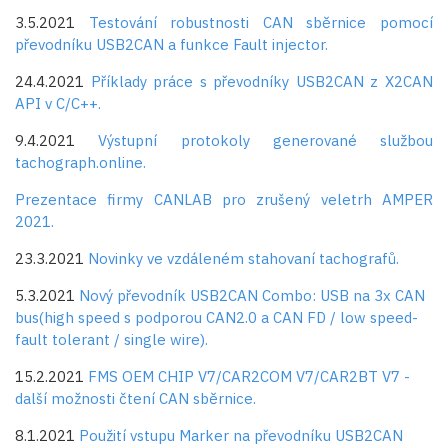
3.5.2021
Testování robustnosti CAN sběrnice pomocí
převodníku USB2CAN a funkce Fault injector.
24.4.2021
Příklady práce s převodníky USB2CAN z X2CAN
API v C/C++.
9.4.2021
Výstupní protokoly generované službou
tachograph.online.
Prezentace firmy CANLAB pro zrušený veletrh AMPER
2021.
23.3.2021
Novinky ve vzdáleném stahovaní tachografů.
5.3.2021
Nový převodník USB2CAN Combo: USB na 3x CAN
bus(high speed s podporou CAN2.0 a CAN FD / low speed-
fault tolerant / single wire).
15.2.2021
FMS OEM CHIP V7/CAR2COM V7/CAR2BT V7 -
další možnosti čtení CAN sběrnice.
8.1.2021
Použití vstupu Marker na převodníku USB2CAN