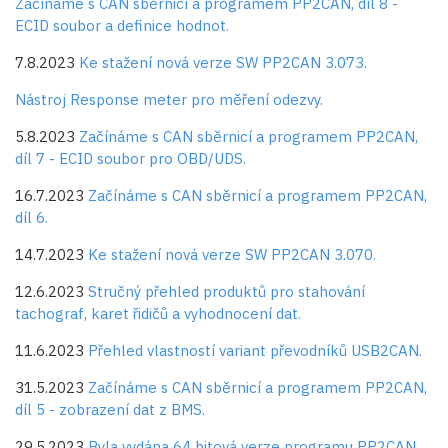
Začínáme s CAN sběrnicí a programem PP2CAN, díl 8 -
ECID soubor a definice hodnot.
7.8.2023
Ke stažení nová verze SW PP2CAN 3.073.
Nástroj Response meter pro měření odezvy.
5.8.2023
Začínáme s CAN sběrnicí a programem PP2CAN,
díl 7 - ECID soubor pro OBD/UDS.
16.7.2023
Začínáme s CAN sběrnicí a programem PP2CAN,
díl 6.
14.7.2023
Ke stažení nová verze SW PP2CAN 3.070.
12.6.2023
Stručný přehled produktů pro stahování
tachograf, karet řidičů a vyhodnocení dat.
11.6.2023
Přehled vlastností variant převodníků USB2CAN.
31.5.2023
Začínáme s CAN sběrnicí a programem PP2CAN,
díl 5 - zobrazení dat z BMS.
29.5.2023
Byla vydána 64 bitová verze programu PP2CAN.