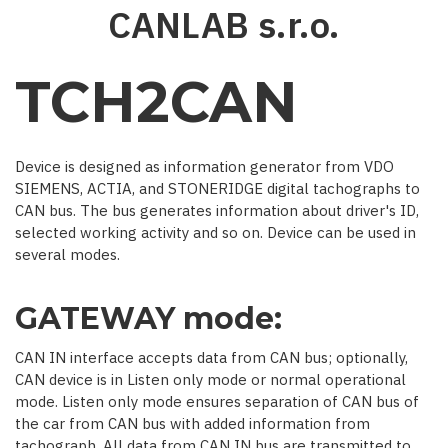
Skip
CANLAB s.r.o.
to
main
content
TCH2CAN
Device is designed as information generator from VDO
SIEMENS, ACTIA, and STONERIDGE digital tachographs to
CAN bus. The bus generates information about driver's ID,
selected working activity and so on. Device can be used in
several modes.
GATEWAY mode:
CAN IN interface accepts data from CAN bus; optionally,
CAN device is in Listen only mode or normal operational
mode. Listen only mode ensures separation of CAN bus of
the car from CAN bus with added information from
tachograph. All data from CAN IN bus are transmitted to