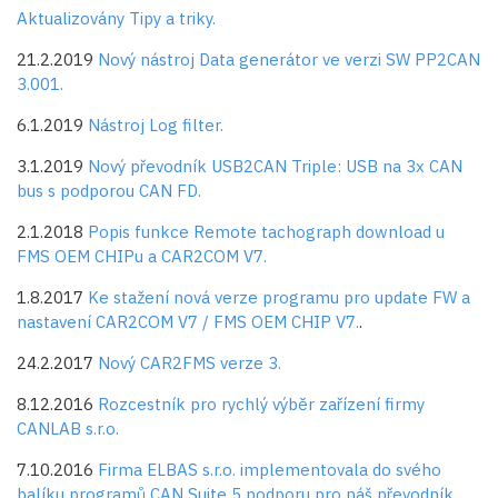
Aktualizovány Tipy a triky.
21.2.2019
Nový nástroj Data generátor ve verzi SW PP2CAN
3.001.
6.1.2019
Nástroj Log filter.
3.1.2019
Nový převodník USB2CAN Triple: USB na 3x CAN
bus s podporou CAN FD.
2.1.2018
Popis funkce Remote tachograph download u
FMS OEM CHIPu a CAR2COM V7.
1.8.2017
Ke stažení nová verze programu pro update FW a
nastavení CAR2COM V7 / FMS OEM CHIP V7.
.
24.2.2017
Nový CAR2FMS verze 3.
8.12.2016
Rozcestník pro rychlý výběr zařízení firmy
CANLAB s.r.o.
7.10.2016
Firma
ELBAS s.r.o.
implementovala do svého
balíku programů CAN Suite 5 podporu pro náš převodník