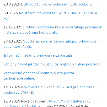
23.3.2026
DDDlab API pro vyhodnocení DDD souborů.
5.1.2026
Ke stažení nová verze SW PP2CAN 3.087 x86 a
x64.
11.11.2025
Přehled vozidel na které se vztahuje povinnost
instalace a používání tachografu.
24.10.2025
Spuštěna nová verze portálu pro vyhodnocení
dat z karet řidičů.
Informační leták pro novou verzi portálu.
Stručný návod jak začít službu tachograph.online používat.
Všeobecné obchodní podmínky pro portál
tachograph.online.
14.8.2025
Nová verze aplikace USB2CAN pro android s
podporou CAN FD.
12.8.2025 Nově dostupný
CAR2COM s 2 x galvanicky
oddělenou CAN sběrnicí
nebo CAR2BT včetně WiFi.