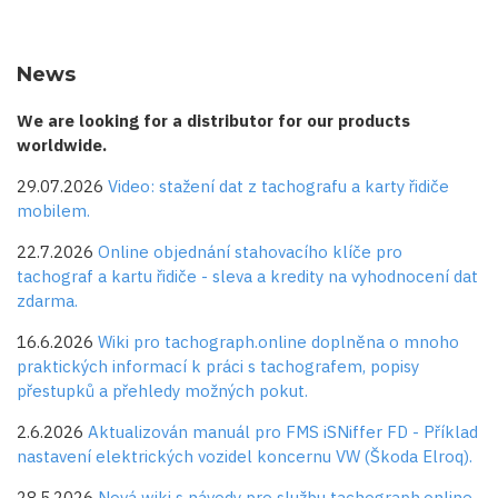
News
We are looking for a distributor for our products
worldwide.
29.07.2026
Video: stažení dat z tachografu a karty řidiče
mobilem.
22.7.2026
Online objednání stahovacího klíče pro
tachograf a kartu řidiče - sleva a kredity na vyhodnocení dat
zdarma.
16.6.2026
Wiki pro tachograph.online doplněna o mnoho
praktických informací k práci s tachografem, popisy
přestupků a přehledy možných pokut.
2.6.2026
Aktualizován manuál pro FMS iSNiffer FD - Příklad
nastavení elektrických vozidel koncernu VW (Škoda Elroq).
28.5.2026
Nová wiki s návody pro službu tachograph.online.