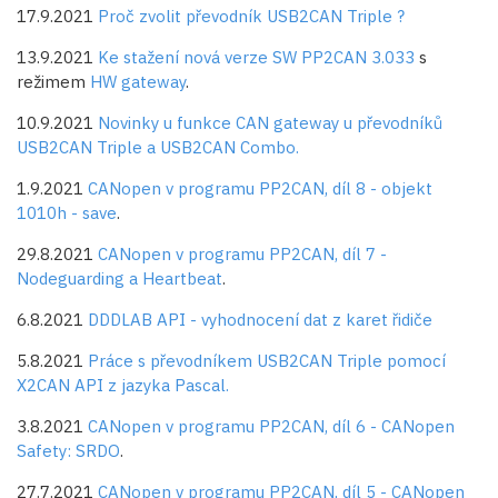
17.9.2021
Proč zvolit převodník USB2CAN Triple ?
13.9.2021
Ke stažení nová verze SW PP2CAN 3.033
s
režimem
HW gateway
.
10.9.2021
Novinky u funkce CAN gateway u převodníků
USB2CAN Triple a USB2CAN Combo.
1.9.2021
CANopen v programu PP2CAN, díl 8 - objekt
1010h - save
.
29.8.2021
CANopen v programu PP2CAN, díl 7 -
Nodeguarding a Heartbeat
.
6.8.2021
DDDLAB API - vyhodnocení dat z karet řidiče
5.8.2021
Práce s převodníkem USB2CAN Triple pomocí
X2CAN API z jazyka Pascal.
3.8.2021
CANopen v programu PP2CAN, díl 6 - CANopen
Safety: SRDO
.
27.7.2021
CANopen v programu PP2CAN, díl 5 - CANopen