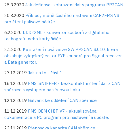
25.3.2020
Jak definovat zobrazení dat v programu PP2CAN.
20.3.2020
Příklady méně častého nastavení CAR2FMS V3
pro čtení palivové nádrže.
6.2.2020
DDD2XML - konvertor souborů z digitálního
tachografu nebo karty řidiče.
2.1.2020
Ke stažení nová verze SW PP2CAN 3.010, která
obsahuje vylepšený editor EYE souborů pro Signal receiver
a Data genertor.
27.12.2019
Jak na to - část 1.
16.12.2019
FMS iSNIFFER - bezkontaktní čtení dat z CAN
sběrnice s výstupem na sériovou linku.
12.12.2019
Galvanické oddělení CAN sběrnice.
11.12.2019
FMS OEM CHIP V7 - aktualizována
dokumentace a PC program pro nastavení a update.
23.11.2019
Přenosová kapacita CAN sběrnice.