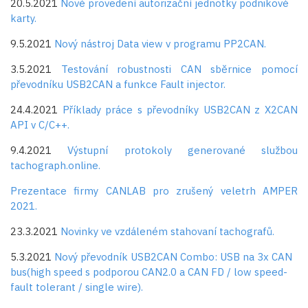
20.5.2021
Nové provedení autorizační jednotky podnikové
karty.
9.5.2021
Nový nástroj Data view v programu PP2CAN.
3.5.2021
Testování robustnosti CAN sběrnice pomocí
převodníku USB2CAN a funkce Fault injector.
24.4.2021
Příklady práce s převodníky USB2CAN z X2CAN
API v C/C++.
9.4.2021
Výstupní protokoly generované službou
tachograph.online.
Prezentace firmy CANLAB pro zrušený veletrh AMPER
2021.
23.3.2021
Novinky ve vzdáleném stahovaní tachografů.
5.3.2021
Nový převodník USB2CAN Combo: USB na 3x CAN
bus(high speed s podporou CAN2.0 a CAN FD / low speed-
fault tolerant / single wire).