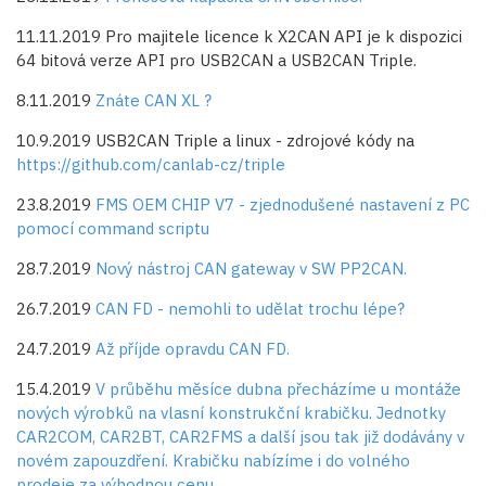
11.11.2019 Pro majitele licence k X2CAN API je k dispozici
64 bitová verze API pro USB2CAN a USB2CAN Triple.
8.11.2019
Znáte CAN XL ?
10.9.2019 USB2CAN Triple a linux - zdrojové kódy na
https://github.com/canlab-cz/triple
23.8.2019
FMS OEM CHIP V7 - zjednodušené nastavení z PC
pomocí command scriptu
28.7.2019
Nový nástroj CAN gateway v SW PP2CAN.
26.7.2019
CAN FD - nemohli to udělat trochu lépe?
24.7.2019
Až příjde opravdu CAN FD.
15.4.2019
V průběhu měsíce dubna přecházíme u montáže
nových výrobků na vlasní konstrukční krabičku. Jednotky
CAR2COM, CAR2BT, CAR2FMS a další jsou tak již dodávány v
novém zapouzdření. Krabičku nabízíme i do volného
prodeje za výhodnou cenu.