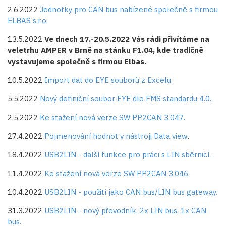
2.6.2022
Jednotky pro CAN bus nabízené společně s firmou
ELBAS s.r.o.
13.5.2022
Ve dnech 17.-20.5.2022 Vás rádi přivítáme na
veletrhu AMPER v Brně na stánku F1.04, kde tradičně
vystavujeme společně s firmou Elbas.
10.5.2022
Import dat do EYE souborů z Excelu.
5.5.2022
Nový definiční soubor EYE dle FMS standardu 4.0.
2.5.2022
Ke stažení nová verze SW PP2CAN 3.047.
27.4.2022
Pojmenování hodnot v nástroji Data view
.
18.4.2022
USB2LIN - další funkce pro práci s LIN sběrnicí.
11.4.2022
Ke stažení nová verze SW PP2CAN 3.046.
10.4.2022
USB2LIN - použití jako CAN bus/LIN bus gateway.
31.3.2022
USB2LIN - nový převodník, 2x LIN bus, 1x CAN
bus.