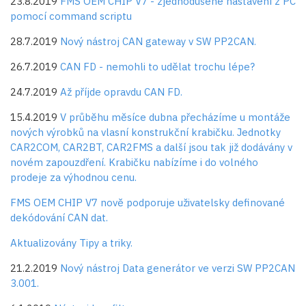
23.8.2019
FMS OEM CHIP V7 - zjednodušené nastavení z PC
pomocí command scriptu
28.7.2019
Nový nástroj CAN gateway v SW PP2CAN.
26.7.2019
CAN FD - nemohli to udělat trochu lépe?
24.7.2019
Až příjde opravdu CAN FD.
15.4.2019
V průběhu měsíce dubna přecházíme u montáže
nových výrobků na vlasní konstrukční krabičku. Jednotky
CAR2COM, CAR2BT, CAR2FMS a další jsou tak již dodávány v
novém zapouzdření. Krabičku nabízíme i do volného
prodeje za výhodnou cenu.
FMS OEM CHIP V7 nově podporuje uživatelsky definované
dekódování CAN dat.
Aktualizovány Tipy a triky.
21.2.2019
Nový nástroj Data generátor ve verzi SW PP2CAN
3.001.