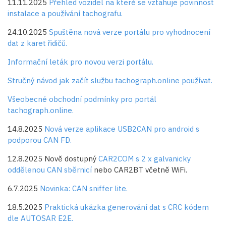
11.11.2025
Přehled vozidel na které se vztahuje povinnost
instalace a používání tachografu.
24.10.2025
Spuštěna nová verze portálu pro vyhodnocení
dat z karet řidičů.
Informační leták pro novou verzi portálu.
Stručný návod jak začít službu tachograph.online používat.
Všeobecné obchodní podmínky pro portál
tachograph.online.
14.8.2025
Nová verze aplikace USB2CAN pro android s
podporou CAN FD.
12.8.2025 Nově dostupný
CAR2COM s 2 x galvanicky
oddělenou CAN sběrnicí
nebo CAR2BT včetně WiFi.
6.7.2025
Novinka: CAN sniffer lite.
18.5.2025
Praktická ukázka generování dat s CRC kódem
dle AUTOSAR E2E.