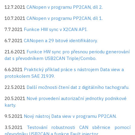
12.7.2021
CANopen v programu PP2CAN, díl 2.
10.7.2021
CANopen v programu PP2CAN, díl 1.
7.7.2021
Funkce HW sync v X2CAN API.
6.7.2021
CANopen a 29 bitové identifikátory.
21.6.2021
Funkce HW sync pro přesnou periodu generování
dat s převodníkem USB2CAN Triple/Combo.
6.6.2021
Praktický příklad práce s nástrojem Data view a
protokolem SAE J1939.
22.5.2021
Další možnosti čtení dat z digitálního tachografu.
20.5.2021
Nové provedení autorizační jednotky podnikové
karty.
9.5.2021
Nový nástroj Data view v programu PP2CAN.
3.5.2021
Testování robustnosti CAN sběrnice pomocí
převodníku USB2CAN a funkce Fault injector.