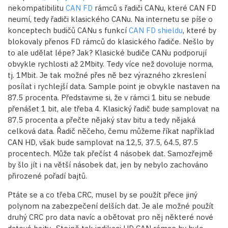
nekompatibilitu
CAN FD
rámců s řadiči CANu, které CAN FD
neumí, tedy řadiči klasického CANu. Na internetu se píše o
konceptech budičů CANu s funkcí
CAN FD shieldu
, které by
blokovaly přenos FD rámců do klasického řadiče. Nešlo by
to ale udělat lépe? Jak? Klasické budiče CANu podporují
obvykle rychlosti až 2Mbity. Tedy více než dovoluje norma,
tj. 1Mbit. Je tak možné přes ně bez výrazného zkreslení
posílat i rychlejší data. Sample point je obvykle nastaven na
87.5 procenta. Představme si, že v rámci 1 bitu se nebude
přenášet 1 bit, ale třeba 4. Klasický řadič bude samplovat na
87.5 procenta a přečte nějaký stav bitu a tedy nějaká
celková data. Řadič něčeho, čemu můžeme říkat například
CAN HD, však bude samplovat na 12,5, 37.5, 64.5, 87.5
procentech. Může tak přečíst 4 násobek dat. Samozřejmě
by šlo jít i na větší násobek dat, jen by nebylo zachováno
přirozené pořadí bajtů.
Ptáte se a co třeba CRC, musel by se použít přece jiný
polynom na zabezpečení delších dat. Je ale možné použít
druhý CRC pro data navíc a obětovat pro něj některé nové