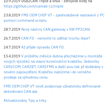
10.9.2019 USB2CAN Triple a linux - zdrojové kódy na
https://github.com/canlab-cz/triple
23.8.2019
FMS OEM CHIP V7 - zjednodušené nastavení z PC
pomocí command scriptu
28.7.2019
Nový nástroj CAN gateway v SW PP2CAN.
26.7.2019
CAN FD - nemohli to udělat trochu lépe?
24.7.2019
Až příjde opravdu CAN FD.
15.4.2019
V průběhu měsíce dubna přecházíme u montáže
nových výrobků na vlasní konstrukční krabičku. Jednotky
CAR2COM, CAR2BT, CAR2FMS a další jsou tak již dodávány v
novém zapouzdření. Krabičku nabízíme i do volného
prodeje za výhodnou cenu.
FMS OEM CHIP V7 nově podporuje uživatelsky definované
dekódování CAN dat.
Aktualizovány Tipy a triky.