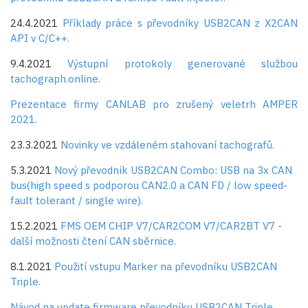
24.4.2021
Příklady práce s převodníky USB2CAN z X2CAN
API v C/C++.
9.4.2021
Výstupní protokoly generované službou
tachograph.online.
Prezentace firmy CANLAB pro zrušený veletrh AMPER
2021.
23.3.2021
Novinky ve vzdáleném stahovaní tachografů.
5.3.2021
Nový převodník USB2CAN Combo: USB na 3x CAN
bus(high speed s podporou CAN2.0 a CAN FD / low speed-
fault tolerant / single wire).
15.2.2021
FMS OEM CHIP V7/CAR2COM V7/CAR2BT V7 -
další možnosti čtení CAN sběrnice.
8.1.2021
Použití vstupu Marker na převodníku USB2CAN
Triple.
Návod na update firmware převodníku USB2CAN Triple.