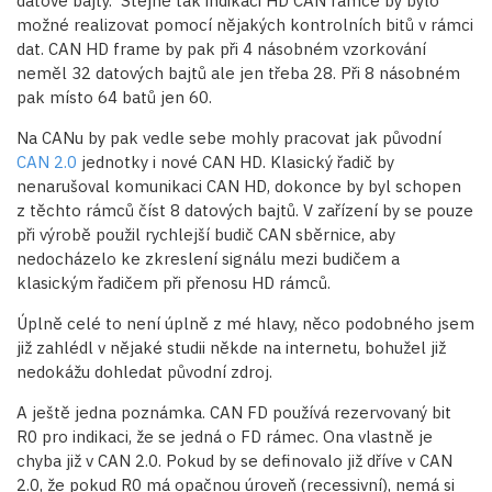
datové bajty. Stejně tak indikaci HD CAN rámce by bylo
možné realizovat pomocí nějakých kontrolních bitů v rámci
dat. CAN HD frame by pak při 4 násobném vzorkování
neměl 32 datových bajtů ale jen třeba 28. Při 8 násobném
pak místo 64 batů jen 60.
Na CANu by pak vedle sebe mohly pracovat jak původní
CAN 2.0
jednotky i nové CAN HD. Klasický řadič by
nenarušoval komunikaci CAN HD, dokonce by byl schopen
z těchto rámců číst 8 datových bajtů. V zařízení by se pouze
při výrobě použil rychlejší budič CAN sběrnice, aby
nedocházelo ke zkreslení signálu mezi budičem a
klasickým řadičem při přenosu HD rámců.
Úplně celé to není úplně z mé hlavy, něco podobného jsem
již zahlédl v nějaké studii někde na internetu, bohužel již
nedokážu dohledat původní zdroj.
A ještě jedna poznámka. CAN FD používá rezervovaný bit
R0 pro indikaci, že se jedná o FD rámec. Ona vlastně je
chyba již v CAN 2.0. Pokud by se definovalo již dříve v CAN
2.0, že pokud R0 má opačnou úroveň (recessivní), nemá si