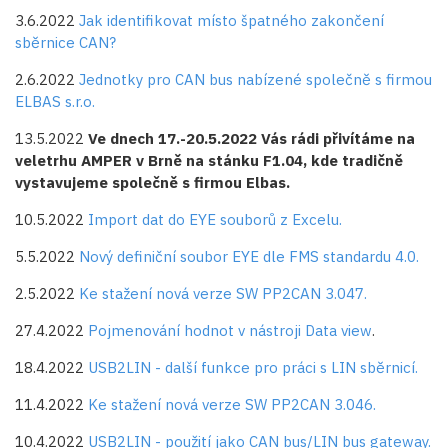
3.6.2022
Jak identifikovat místo špatného zakončení
sběrnice CAN?
2.6.2022
Jednotky pro CAN bus nabízené společně s firmou
ELBAS s.r.o.
13.5.2022
Ve dnech 17.-20.5.2022 Vás rádi přivítáme na
veletrhu AMPER v Brně na stánku F1.04, kde tradičně
vystavujeme společně s firmou Elbas.
10.5.2022
Import dat do EYE souborů z Excelu.
5.5.2022
Nový definiční soubor EYE dle FMS standardu 4.0.
2.5.2022
Ke stažení nová verze SW PP2CAN 3.047.
27.4.2022
Pojmenování hodnot v nástroji Data view
.
18.4.2022
USB2LIN - další funkce pro práci s LIN sběrnicí.
11.4.2022
Ke stažení nová verze SW PP2CAN 3.046.
10.4.2022
USB2LIN - použití jako CAN bus/LIN bus gateway.