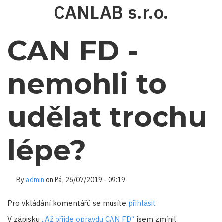
Přejít
CANLAB s.r.o.
k
hlavnímu
obsahu
CAN FD -
nemohli to
udělat trochu
lépe?
By
admin
on
Pá, 26/07/2019 - 09:19
Pro vkládání komentářů se musíte
přihlásit
V zápisku
„Až přijde opravdu CAN FD“
jsem zmínil