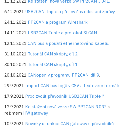
11.12.2021
Ke stažení nová verze SW PP2CAN 3.041.
6.12.2021
USB2CAN Triple a přesný čas odeslání zprávy.
24.11.2021
PP2CAN a program Wireshark.
14.11.2021
USB2CAN Triple a protokol SLCAN.
12.11.2021
CAN bus a použití ethernetového kabelu.
31.10.2021
Tutoriál CAN skripty, díl 2.
30.10.2021
Tutoriál CAN skripty, díl 1.
20.10.2021
CANopen v programu PP2CAN, díl 9
.
29.9.2021
Import CAN bus logů v CSV a textovém formátu.
17.9.2021
Proč zvolit převodník USB2CAN Triple ?
13.9.2021
Ke stažení nová verze SW PP2CAN 3.033
s
režimem
HW gateway
.
10.9.2021
Novinky u funkce CAN gateway u převodníků