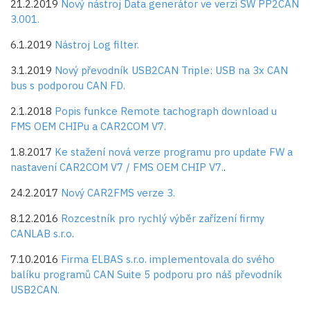
21.2.2019
Nový nástroj Data generátor ve verzi SW PP2CAN
3.001.
6.1.2019
Nástroj Log filter.
3.1.2019
Nový převodník USB2CAN Triple: USB na 3x CAN
bus s podporou CAN FD.
2.1.2018
Popis funkce Remote tachograph download u
FMS OEM CHIPu a CAR2COM V7.
1.8.2017
Ke stažení nová verze programu pro update FW a
nastavení CAR2COM V7 / FMS OEM CHIP V7.
.
24.2.2017
Nový CAR2FMS verze 3.
8.12.2016
Rozcestník pro rychlý výběr zařízení firmy
CANLAB s.r.o.
7.10.2016
Firma
ELBAS s.r.o.
implementovala do svého
balíku programů CAN Suite 5 podporu pro náš převodník
USB2CAN.