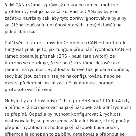
řadič CANu všímat zprávy až do konce rámce, mohl se
problém vyřešit již na začátku. Řadiče CANu by byly od
začátku navrženy tak, aby tyto zprávy ignorovaly a byla by
zajištěna současná funkčnost starých i nových řadičů na
jedné sběrnici.
Další věc, o které si myslím že mohla u CAN FD protokolu
fungovat jinak, je to, jak funguje přepínání rychlosti. CAN FD
rámec obsahuje příznak (BRS - baud rate switch), ze
kterého se detekuje, že se používá v rámci datové fáze
rámce jiná rychlost. Rychlost v datové fázi je dána dopředu,
tedy buď jsou zařízení stejně nakonfigurována, nebo se
musejí předem při inicializaci nějak domluvit pomocí
protokolu vyšší úrovně.
Nebylo by ale lepší místo 1 bitu pro BRS použít třeba 4 bity
a přímo v rámci indikovat na jaký násobek základní rychlosti
se přepíná. Odpadla by nutnost konfigurovat 2 rychlosti,
nastavovala by se pouze jedna základní. Node, který použije
přepnutí rychlosti rozhodne jaký násobek bude použit,
příjemce je schopen to za běhu detekovat a přepnout se.