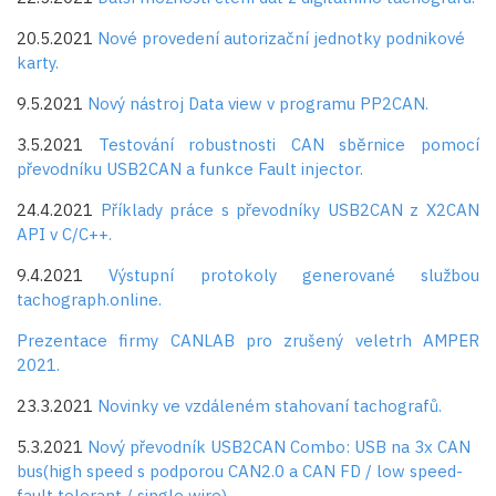
20.5.2021
Nové provedení autorizační jednotky podnikové
karty.
9.5.2021
Nový nástroj Data view v programu PP2CAN.
3.5.2021
Testování robustnosti CAN sběrnice pomocí
převodníku USB2CAN a funkce Fault injector.
24.4.2021
Příklady práce s převodníky USB2CAN z X2CAN
API v C/C++.
9.4.2021
Výstupní protokoly generované službou
tachograph.online.
Prezentace firmy CANLAB pro zrušený veletrh AMPER
2021.
23.3.2021
Novinky ve vzdáleném stahovaní tachografů.
5.3.2021
Nový převodník USB2CAN Combo: USB na 3x CAN
bus(high speed s podporou CAN2.0 a CAN FD / low speed-
fault tolerant / single wire).