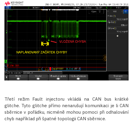
Třetí režim Fault injectoru vkládá na CAN bus krátké
glitche. Tyto glitche přímo nenarušují komunikaci je li CAN
sběrnice v pořádku, nicméně mohou pomoci při odhalování
chyb například při špatné topologii CAN sběrnice.