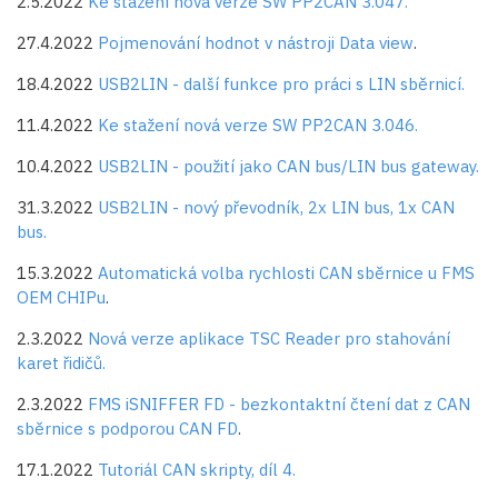
2.5.2022
Ke stažení nová verze SW PP2CAN 3.047.
27.4.2022
Pojmenování hodnot v nástroji Data view
.
18.4.2022
USB2LIN - další funkce pro práci s LIN sběrnicí.
11.4.2022
Ke stažení nová verze SW PP2CAN 3.046.
10.4.2022
USB2LIN - použití jako CAN bus/LIN bus gateway.
31.3.2022
USB2LIN - nový převodník, 2x LIN bus, 1x CAN
bus.
15.3.2022
Automatická volba rychlosti CAN sběrnice u FMS
OEM CHIPu
.
2.3.2022
Nová verze aplikace TSC Reader pro stahování
karet řidičů.
2.3.2022
FMS iSNIFFER FD - bezkontaktní čtení dat z CAN
sběrnice s podporou CAN FD
.
17.1.2022
Tutoriál CAN skripty, díl 4.