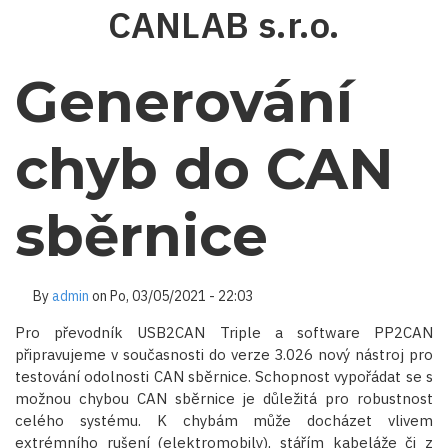
Přejít
CANLAB s.r.o.
k
hlavnímu
obsahu
Generování
chyb do CAN
sběrnice
By
admin
on
Po, 03/05/2021 - 22:03
Pro převodník USB2CAN Triple a software PP2CAN
připravujeme v současnosti do verze 3.026 nový nástroj pro
testování odolnosti CAN sběrnice. Schopnost vypořádat se s
možnou chybou CAN sběrnice je důležitá pro robustnost
celého systému. K chybám může docházet vlivem
extrémního rušení (elektromobily), stářím kabeláže či z