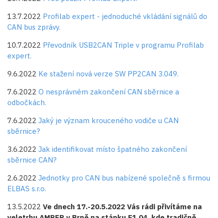
13.7.2022
Profilab expert - jednoduché vkládání signálů do
CAN bus zprávy.
10.7.2022
Převodník USB2CAN Triple v programu Profilab
expert.
9.6.2022
Ke stažení nová verze SW PP2CAN 3.049.
7.6.2022
O nesprávném zakončení CAN sběrnice a
odbočkách.
7.6.2022
Jaký je význam krouceného vodiče u CAN
sběrnice?
3.6.2022
Jak identifikovat místo špatného zakončení
sběrnice CAN?
2.6.2022
Jednotky pro CAN bus nabízené společně s firmou
ELBAS s.r.o.
13.5.2022
Ve dnech 17.-20.5.2022 Vás rádi přivítáme na
veletrhu AMPER v Brně na stánku F1.04, kde tradičně