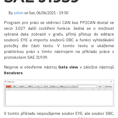
By
admin
on
Sun, 06/06/2021 - 19:50
Program pro práci se sběrnicí CAN bus PP2CAN dostal ve
verzi 3.027 další rozšíření funkce. Jedná se o možnost
vybraná data zobrazit v grafu, přímý přístup do editace
souborů EYE a importu souborů DBC a funkci vyhledávání
položky dle části textu. V tomto textu si ukážeme
praktickou práci s tímto nástrojem na příkladu práce s
protokolem SAE J1939.
Nejprve si otevřeme nástroj
Data view
v záložce nástrojů
Receivers
.
V tomto příkladu nepoužijeme soubor EYE, ale soubor DBC,