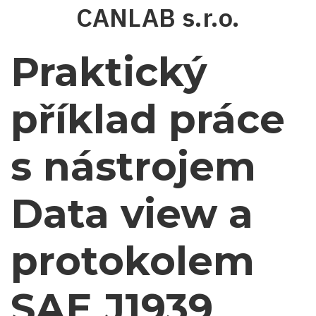
Skip
CANLAB s.r.o.
to
main
content
Praktický
příklad práce
s nástrojem
Data view a
protokolem
SAE J1939