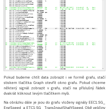
Pokud budeme chtít data zobrazit i ve formě grafu, stačí
stiskem tlačítka Graph otevřít okno grafu. Pokud chceme
některý signál zobrazit v grafu, stačí na příslušný řádek
dvakrát kliknout levým tlačítkem myši.
Na obrázku dále je jsou do grafu vloženy signály EEC1:SG_
EngSpeed a ETC1:SG_ TransInputShaftSpeed. Obě veličiny