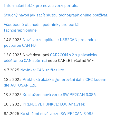
Informační leták pro novou verzi portálu.
Stručný návod jak začít službu tachograph.online používat.
Všeobecné obchodní podmínky pro portál
tachograph.online.
14.8.2025
Nová verze aplikace USB2CAN pro android s
podporou CAN FD.
12.8.2025 Nově dostupný
CAR2COM s 2 x galvanicky
oddělenou CAN sběrnicí
nebo CAR2BT včetně WiFi.
6.7.2025
Novinka: CAN sniffer lite.
18.5.2025
Praktická ukázka generování dat s CRC kódem
dle AUTOSAR E2E.
19.3.2025
Ke stažení nová verze SW PP2CAN 3.086.
10.3.2025
PREMIOVÉ FUNKCE: LOG Analyzer.
8.1.2025
Ke stažení nová verze SW PP2CAN 3.085.