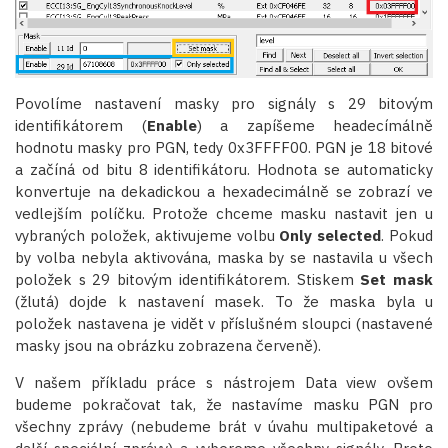
Povolíme nastavení masky pro signály s 29 bitovým
identifikátorem (
Enable
) a zapíšeme headecímálně
hodnotu masky pro PGN, tedy 0x3FFFF00. PGN je 18 bitové
a začíná od bitu 8 identifikátoru. Hodnota se automaticky
konvertuje na dekadickou a hexadecimálně se zobrazí ve
vedlejším políčku. Protože chceme masku nastavit jen u
vybraných položek, aktivujeme volbu
Only selected
. Pokud
by volba nebyla aktivována, maska by se nastavila u všech
položek s 29 bitovým identifikátorem. Stiskem
Set mask
(žlutá) dojde k nastavení masek. To že maska byla u
položek nastavena je vidět v příslušném sloupci (nastavené
masky jsou na obrázku zobrazena červeně).
V našem příkladu práce s nástrojem Data view ovšem
budeme pokračovat tak, že nastavíme masku PGN pro
všechny zprávy (nebudeme brát v úvahu multipaketové a