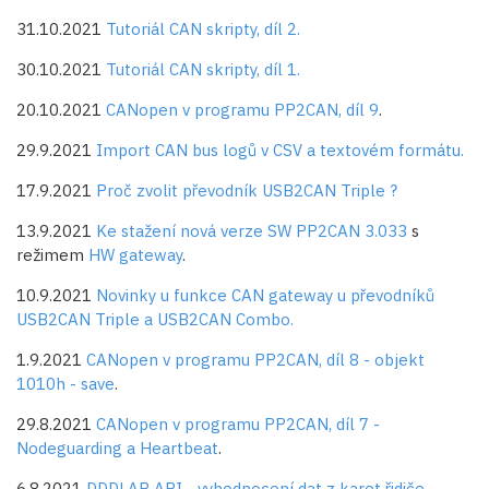
31.10.2021
Tutoriál CAN skripty, díl 2.
30.10.2021
Tutoriál CAN skripty, díl 1.
20.10.2021
CANopen v programu PP2CAN, díl 9
.
29.9.2021
Import CAN bus logů v CSV a textovém formátu.
17.9.2021
Proč zvolit převodník USB2CAN Triple ?
13.9.2021
Ke stažení nová verze SW PP2CAN 3.033
s
režimem
HW gateway
.
10.9.2021
Novinky u funkce CAN gateway u převodníků
USB2CAN Triple a USB2CAN Combo.
1.9.2021
CANopen v programu PP2CAN, díl 8 - objekt
1010h - save
.
29.8.2021
CANopen v programu PP2CAN, díl 7 -
Nodeguarding a Heartbeat
.
6.8.2021
DDDLAB API - vyhodnocení dat z karet řidiče