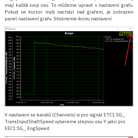
mají každá svoji osu. To můžeme upravit v nastavení grafu.
Pokud se kurzor myši nachází nad grafem, je zobrazen
panel nastavení grafu. Stiskneme ikonu nastavení.
V nastavení se kanálů (Channels) si pro signál ETC1:SG_
TransInputShaftSpeed vybereme stejnou osu Y jako pro
EEC1:SG_ EngSpeed.