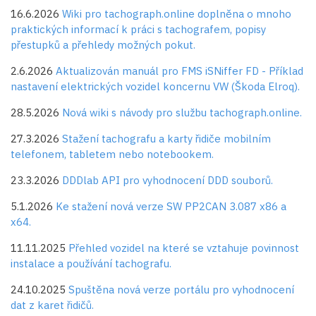
16.6.2026
Wiki pro tachograph.online doplněna o mnoho
praktických informací k práci s tachografem, popisy
přestupků a přehledy možných pokut.
2.6.2026
Aktualizován manuál pro FMS iSNiffer FD - Příklad
nastavení elektrických vozidel koncernu VW (Škoda Elroq).
28.5.2026
Nová wiki s návody pro službu tachograph.online.
27.3.2026
Stažení tachografu a karty řidiče mobilním
telefonem, tabletem nebo notebookem.
23.3.2026
DDDlab API pro vyhodnocení DDD souborů.
5.1.2026
Ke stažení nová verze SW PP2CAN 3.087 x86 a
x64.
11.11.2025
Přehled vozidel na které se vztahuje povinnost
instalace a používání tachografu.
24.10.2025
Spuštěna nová verze portálu pro vyhodnocení
dat z karet řidičů.