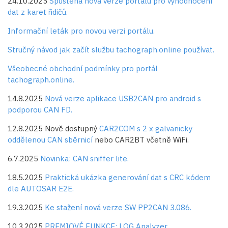
24.10.2025
Spuštěna nová verze portálu pro vyhodnocení
dat z karet řidičů.
Informační leták pro novou verzi portálu.
Stručný návod jak začít službu tachograph.online používat.
Všeobecné obchodní podmínky pro portál
tachograph.online.
14.8.2025
Nová verze aplikace USB2CAN pro android s
podporou CAN FD.
12.8.2025 Nově dostupný
CAR2COM s 2 x galvanicky
oddělenou CAN sběrnicí
nebo CAR2BT včetně WiFi.
6.7.2025
Novinka: CAN sniffer lite.
18.5.2025
Praktická ukázka generování dat s CRC kódem
dle AUTOSAR E2E.
19.3.2025
Ke stažení nová verze SW PP2CAN 3.086.
10.3.2025
PREMIOVÉ FUNKCE: LOG Analyzer.