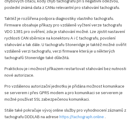
chybových čítačů, kódy chyb tachografu při s negativní odezvou,
poslední známá data z CANu relevantní pro stahování tachografu.
Taktéž je rozšířena podpora diagnostiky vlastního tachografu.
Firmware obsahuje příkazy pro vzdáleně vyčtení verze tachografu
VDO 1381 pro ověření, zda je stahování možné. Lze zjistit nastavení
rychlosti CAN sběrnice na konektoru A i C tachografu, povolení
stahování a tak dále. U tachografu Stoneridge je taktéž možné ověřit
vzdáleně verzi tachografu, verzi firmware která je u některých
tachografů Stoneridge také důležitá.
Praktickou je i možnost příkazem restartovat stahování bez nutnosti
nové autorizace.
Pro vzdálenou autorizační jednotku je přidána možnost komunikace
se serverem i přes GPRS modem a pro komunikaci se serverem je
možné používat SSL zabezpečenou komunikaci.
Stále také pokračuje vývoj online služby pro vyhodnocení záznamů z
tachografu DDDLAB na adrese
https://tachograph.online
.