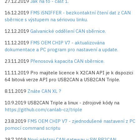
27.12.2019
Jak na to - část 1.
16.12.2019
FMS iSNIFFER - bezkontaktní čtení dat z CAN
sběrnice s výstupem na sériovou linku.
12.12.2019
Galvanické oddělení CAN sběrnice.
11.12.2019
FMS OEM CHIP V7 - aktualizována
dokumentace a PC program pro nastavení a update.
23.11.2019
Přenosová kapacita CAN sběrnice.
11.11.2019 Pro majitele licence k X2CAN API je k dispozici
64 bitová verze API pro USB2CAN a USB2CAN Triple.
8.11.2019
Znáte CAN XL ?
10.9.2019 USB2CAN Triple a linux - zdrojové kódy na
https://github.com/canlab-cz/triple
23.8.2019
FMS OEM CHIP V7 - zjednodušené nastavení z PC
pomocí command scriptu
28.7.2019
Nový nástroj CAN gateway v SW PP2CAN.