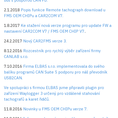
bus s podporou CAN FD.
2.1.2018
Popis funkce Remote tachograph download u
FMS OEM CHIPu a CAR2COM V7.
1.8.2017
Ke stažení nová verze programu pro update FW a
nastavení CAR2COM V7 / FMS OEM CHIP V7.
.
24.2.2017
Nový CAR2FMS verze 3.
8.12.2016
Rozcestník pro rychlý výběr zařízení firmy
CANLAB s.r.o.
7.10.2016
Firma
ELBAS s.r.o.
implementovala do svého
balíku programů CAN Suite 5 podporu pro náš převodník
USB2CAN.
Ve spolupráci s firmou ELBAS jsme připravili plugin pro
zařízení Waylogger 3 určený pro vzdálené stahování
tachografů a karet řidičů.
11.8.2016
Novinky u FMS OEM CHIPu verze 7.