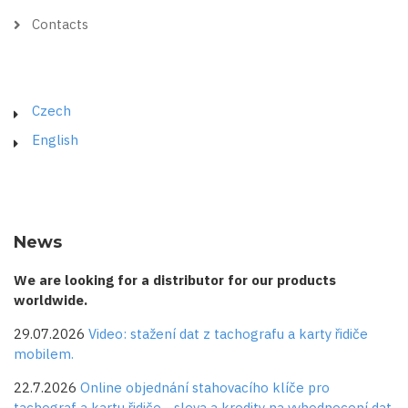
Contacts
Czech
English
News
We are looking for a distributor for our products
worldwide.
29.07.2026
Video: stažení dat z tachografu a karty řidiče
mobilem.
22.7.2026
Online objednání stahovacího klíče pro
tachograf a kartu řidiče - sleva a kredity na vyhodnocení dat