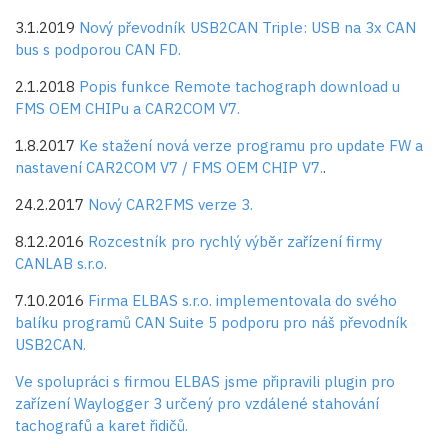
3.1.2019
Nový převodník USB2CAN Triple: USB na 3x CAN
bus s podporou CAN FD.
2.1.2018
Popis funkce Remote tachograph download u
FMS OEM CHIPu a CAR2COM V7.
1.8.2017
Ke stažení nová verze programu pro update FW a
nastavení CAR2COM V7 / FMS OEM CHIP V7.
.
24.2.2017
Nový CAR2FMS verze 3.
8.12.2016
Rozcestník pro rychlý výběr zařízení firmy
CANLAB s.r.o.
7.10.2016
Firma
ELBAS s.r.o.
implementovala do svého
balíku programů CAN Suite 5 podporu pro náš převodník
USB2CAN.
Ve spolupráci s firmou ELBAS jsme připravili plugin pro
zařízení Waylogger 3 určený pro vzdálené stahování
tachografů a karet řidičů.