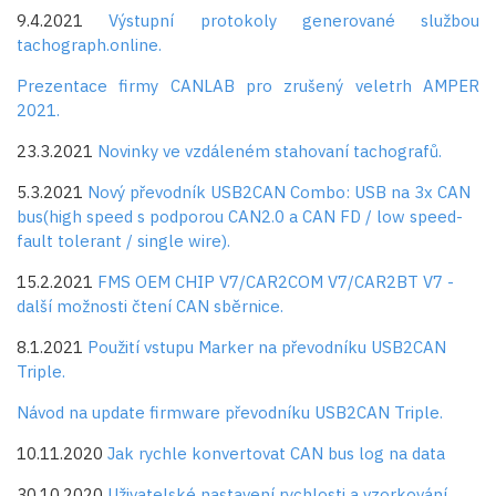
9.4.2021
Výstupní protokoly generované službou
tachograph.online.
Prezentace firmy CANLAB pro zrušený veletrh AMPER
2021.
23.3.2021
Novinky ve vzdáleném stahovaní tachografů.
5.3.2021
Nový převodník USB2CAN Combo: USB na 3x CAN
bus(high speed s podporou CAN2.0 a CAN FD / low speed-
fault tolerant / single wire).
15.2.2021
FMS OEM CHIP V7/CAR2COM V7/CAR2BT V7 -
další možnosti čtení CAN sběrnice.
8.1.2021
Použití vstupu Marker na převodníku USB2CAN
Triple.
Návod na update firmware převodníku USB2CAN Triple.
10.11.2020
Jak rychle konvertovat CAN bus log na data
30.10.2020
Uživatelské nastavení rychlosti a vzorkování