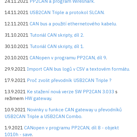
24.11.2021
PP2CAN a program Wireshark.
14.11.2021
USB2CAN Triple a protokol SLCAN.
12.11.2021
CAN bus a použití ethernetového kabelu.
31.10.2021
Tutoriál CAN skripty, díl 2.
30.10.2021
Tutoriál CAN skripty, díl 1.
20.10.2021
CANopen v programu PP2CAN, díl 9
.
29.9.2021
Import CAN bus logů v CSV a textovém formátu.
17.9.2021
Proč zvolit převodník USB2CAN Triple ?
13.9.2021
Ke stažení nová verze SW PP2CAN 3.033
s
režimem
HW gateway
.
10.9.2021
Novinky u funkce CAN gateway u převodníků
USB2CAN Triple a USB2CAN Combo.
1.9.2021
CANopen v programu PP2CAN, díl 8 - objekt
1010h - save
.