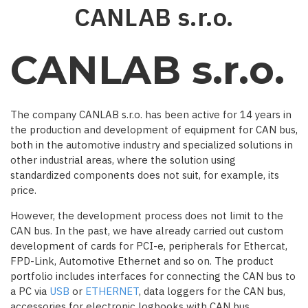
Skip
CANLAB s.r.o.
to
main
content
CANLAB s.r.o.
The company CANLAB s.r.o. has been active for 14 years in
the production and development of equipment for CAN bus,
both in the automotive industry and specialized solutions in
other industrial areas, where the solution using
standardized components does not suit, for example, its
price.
However, the development process does not limit to the
CAN bus. In the past, we have already carried out custom
development of cards for PCI-e, peripherals for Ethercat,
FPD-Link, Automotive Ethernet and so on. The product
portfolio includes interfaces for connecting the CAN bus to
a PC via
USB
or
ETHERNET
, data loggers for the CAN bus,
accessories for electronic logbooks with CAN bus