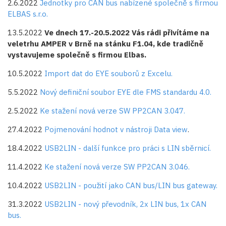
2.6.2022
Jednotky pro CAN bus nabízené společně s firmou
ELBAS s.r.o.
13.5.2022
Ve dnech 17.-20.5.2022 Vás rádi přivítáme na
veletrhu AMPER v Brně na stánku F1.04, kde tradičně
vystavujeme společně s firmou Elbas.
10.5.2022
Import dat do EYE souborů z Excelu.
5.5.2022
Nový definiční soubor EYE dle FMS standardu 4.0.
2.5.2022
Ke stažení nová verze SW PP2CAN 3.047.
27.4.2022
Pojmenování hodnot v nástroji Data view
.
18.4.2022
USB2LIN - další funkce pro práci s LIN sběrnicí.
11.4.2022
Ke stažení nová verze SW PP2CAN 3.046.
10.4.2022
USB2LIN - použití jako CAN bus/LIN bus gateway.
31.3.2022
USB2LIN - nový převodník, 2x LIN bus, 1x CAN
bus.