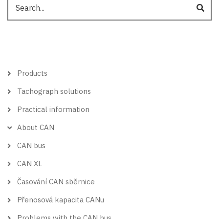
Search
Hlavní
Products
menu
Tachograph solutions
Practical information
About CAN
CAN bus
CAN XL
Časování CAN sběrnice
Přenosová kapacita CANu
Problems with the CAN bus