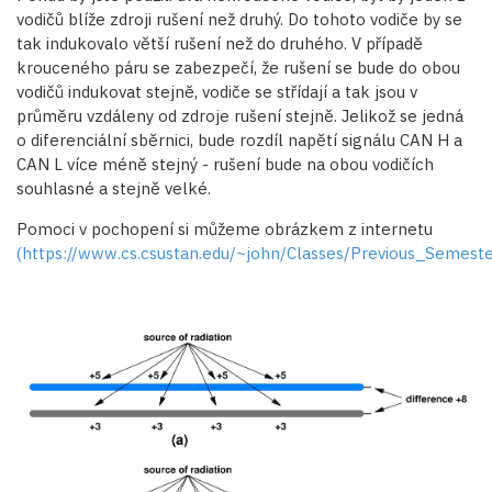
vodičů blíže zdroji rušení než druhý. Do tohoto vodiče by se
tak indukovalo větší rušení než do druhého. V případě
krouceného páru se zabezpečí, že rušení se bude do obou
vodičů indukovat stejně, vodiče se střídají a tak jsou v
průměru vzdáleny od zdroje rušení stejně. Jelikož se jedná
o diferenciální sběrnici, bude rozdíl napětí signálu CAN H a
CAN L více méně stejný - rušení bude na obou vodičích
souhlasné a stejně velké.
Pomoci v pochopení si můžeme obrázkem z internetu
(https://www.cs.csustan.edu/~john/Classes/Previous_Sem