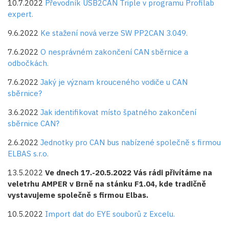
10.7.2022
Převodník USB2CAN Triple v programu Profilab
expert.
9.6.2022
Ke stažení nová verze SW PP2CAN 3.049.
7.6.2022
O nesprávném zakončení CAN sběrnice a
odbočkách.
7.6.2022
Jaký je význam krouceného vodiče u CAN
sběrnice?
3.6.2022
Jak identifikovat místo špatného zakončení
sběrnice CAN?
2.6.2022
Jednotky pro CAN bus nabízené společně s firmou
ELBAS s.r.o.
13.5.2022
Ve dnech 17.-20.5.2022 Vás rádi přivítáme na
veletrhu AMPER v Brně na stánku F1.04, kde tradičně
vystavujeme společně s firmou Elbas.
10.5.2022
Import dat do EYE souborů z Excelu.