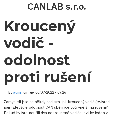
Skip
CANLAB s.r.o.
to
main
content
Kroucený
vodič -
odolnost
proti rušení
By
admin
on
Tue, 06/07/2022 - 09:26
Zamysleli jste se někdy nad tím, jak kroucený vodič (twisted
pair) zlepšuje odolnost CAN sběrnice vůči vnějšímu rušení?
Pokud by jste použili dva nekroucené vodiče, byl by jeden z