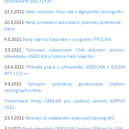
protokolem SAE J1939.
22.5.2021
Další možnosti čtení dat z digitálního tachografu.
20.5.2021
Nové provedení autorizační jednotky podnikové
karty.
9.5.2021
Nový nástroj Data view v programu PP2CAN.
3.5.2021
Testování robustnosti CAN sběrnice pomocí
převodníku USB2CAN a funkce Fault injector.
24.4.2021
Příklady práce s převodníky USB2CAN z X2CAN
API v C/C++.
9.4.2021
Výstupní protokoly generované službou
tachograph.online.
Prezentace firmy CANLAB pro zrušený veletrh AMPER
2021.
23.3.2021
Novinky ve vzdáleném stahovaní tachografů.
5.3.2021
Nový převodník USB2CAN Combo: USB na 3x CAN