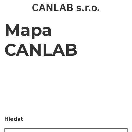
Přejít
CANLAB s.r.o.
k
hlavnímu
obsahu
Mapa
CANLAB
Hledat
Hledat