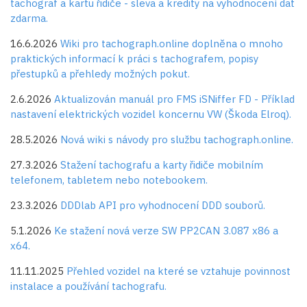
tachograf a kartu řidiče - sleva a kredity na vyhodnocení dat
zdarma.
16.6.2026
Wiki pro tachograph.online doplněna o mnoho
praktických informací k práci s tachografem, popisy
přestupků a přehledy možných pokut.
2.6.2026
Aktualizován manuál pro FMS iSNiffer FD - Příklad
nastavení elektrických vozidel koncernu VW (Škoda Elroq).
28.5.2026
Nová wiki s návody pro službu tachograph.online.
27.3.2026
Stažení tachografu a karty řidiče mobilním
telefonem, tabletem nebo notebookem.
23.3.2026
DDDlab API pro vyhodnocení DDD souborů.
5.1.2026
Ke stažení nová verze SW PP2CAN 3.087 x86 a
x64.
11.11.2025
Přehled vozidel na které se vztahuje povinnost
instalace a používání tachografu.