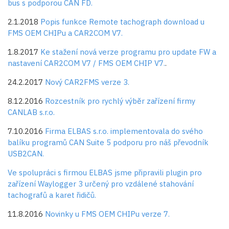
bus s podporou CAN FD.
2.1.2018
Popis funkce Remote tachograph download u
FMS OEM CHIPu a CAR2COM V7.
1.8.2017
Ke stažení nová verze programu pro update FW a
nastavení CAR2COM V7 / FMS OEM CHIP V7.
.
24.2.2017
Nový CAR2FMS verze 3.
8.12.2016
Rozcestník pro rychlý výběr zařízení firmy
CANLAB s.r.o.
7.10.2016
Firma
ELBAS s.r.o.
implementovala do svého
balíku programů CAN Suite 5 podporu pro náš převodník
USB2CAN.
Ve spolupráci s firmou ELBAS jsme připravili plugin pro
zařízení Waylogger 3 určený pro vzdálené stahování
tachografů a karet řidičů.
11.8.2016
Novinky u FMS OEM CHIPu verze 7.