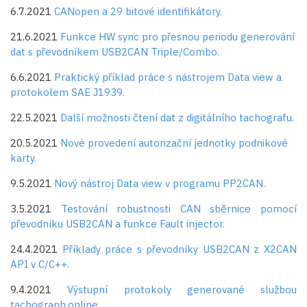
6.7.2021
CANopen a 29 bitové identifikátory.
21.6.2021
Funkce HW sync pro přesnou periodu generování
dat s převodníkem USB2CAN Triple/Combo.
6.6.2021
Praktický příklad práce s nástrojem Data view a
protokolem SAE J1939.
22.5.2021
Další možnosti čtení dat z digitálního tachografu.
20.5.2021
Nové provedení autorizační jednotky podnikové
karty.
9.5.2021
Nový nástroj Data view v programu PP2CAN.
3.5.2021
Testování robustnosti CAN sběrnice pomocí
převodníku USB2CAN a funkce Fault injector.
24.4.2021
Příklady práce s převodníky USB2CAN z X2CAN
API v C/C++.
9.4.2021
Výstupní protokoly generované službou
tachograph.online.