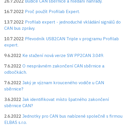
26.7.2022
Budiče CAN sběrnice a hledání náhrady.
16.7.2022
Proč použít Profilab Expert.
13.7.2022
Profilab expert - jednoduché vkládání signálů do
CAN bus zprávy.
10.7.2022
Převodník USB2CAN Triple v programu Profilab
expert.
9.6.2022
Ke stažení nová verze SW PP2CAN 3.049.
7.6.2022
O nesprávném zakončení CAN sběrnice a
odbočkách.
7.6.2022
Jaký je význam krouceného vodiče u CAN
sběrnice?
3.6.2022
Jak identifikovat místo špatného zakončení
sběrnice CAN?
2.6.2022
Jednotky pro CAN bus nabízené společně s firmou
ELBAS s.r.o.