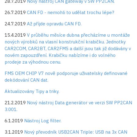
28.7.2019
Nový nástroj CAN gateway v SW PP2CAN.
26.7.2019
CAN FD - nemohli to udělat trochu lépe?
24.7.2019
Až příjde opravdu CAN FD.
15.4.2019
V průběhu měsíce dubna přecházíme u montáže
nových výrobků na vlasní konstrukční krabičku. Jednotky
CAR2COM, CAR2BT, CAR2FMS a další jsou tak již dodávány v
novém zapouzdření. Krabičku nabízíme i do volného
prodeje za výhodnou cenu.
FMS OEM CHIP V7 nově podporuje uživatelsky definované
dekódování CAN dat.
Aktualizovány Tipy a triky.
21.2.2019
Nový nástroj Data generátor ve verzi SW PP2CAN
3.001.
6.1.2019
Nástroj Log filter.
3.1.2019
Nový převodník USB2CAN Triple: USB na 3x CAN