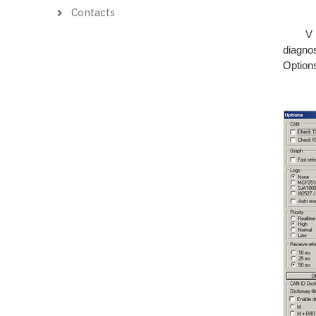
Contacts
V pří
diagno
Option