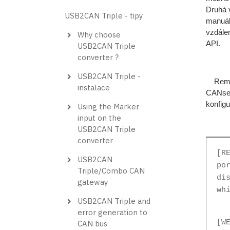
Druhá 
USB2CAN Triple - tipy
manuál
vzdále
Why choose
API.
USB2CAN Triple
converter ?
USB2CAN Triple -
Remote
instalace
CANser
konfig
Using the Marker
input on the
USB2CAN Triple
converter
[R
USB2CAN
po
Triple/Combo CAN
di
gateway
wh
USB2CAN Triple and
error generation to
[W
CAN bus