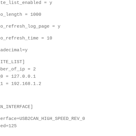
ite_list_enabled = y
fo_length = 1000
to_refresh_log_page = y
to_refresh_time = 10
xadecimal=y
HITE_LIST]
mber_of_ip = 2
_0 = 127.0.0.1
_1 = 192.168.1.2
AN_INTERFACE]
terface=USB2CAN_HIGH_SPEED_REV_0
eed=125