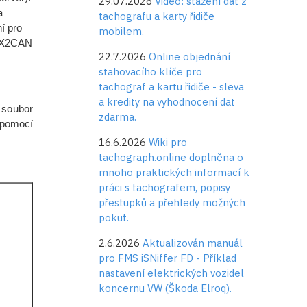
29.07.2026
Video: stažení dat z
a
tachografu a karty řidiče
í pro
mobilem.
i X2CAN
22.7.2026
Online objednání
stahovacího klíče pro
tachograf a kartu řidiče - sleva
a kredity na vyhodnocení dat
 soubor
zdarma.
 pomocí
16.6.2026
Wiki pro
tachograph.online doplněna o
mnoho praktických informací k
práci s tachografem, popisy
přestupků a přehledy možných
pokut.
2.6.2026
Aktualizován manuál
pro FMS iSNiffer FD - Příklad
nastavení elektrických vozidel
koncernu VW (Škoda Elroq).