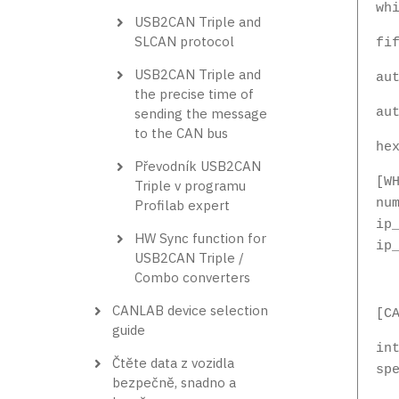
wh
USB2CAN Triple and
SLCAN protocol
fi
USB2CAN Triple and
au
the precise time of
sending the message
au
to the CAN bus
he
Převodník USB2CAN
[W
Triple v programu
nu
Profilab expert
ip
HW Sync function for
ip
USB2CAN Triple /
Combo converters
CANLAB device selection
[C
guide
in
Čtěte data z vozidla
sp
bezpečně, snadno a