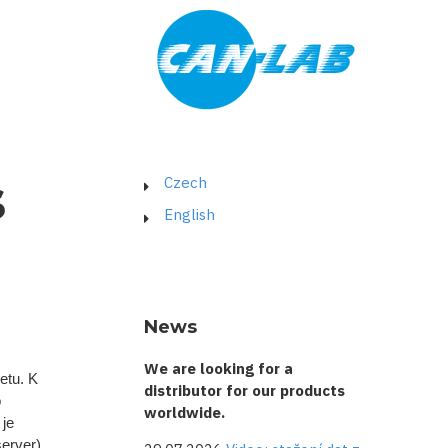
s
Czech
English
News
We are looking for a
etu. K
distributor for our products
o
worldwide.
je
erver).