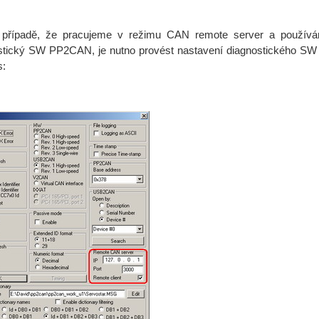
padě, že pracujeme v režimu CAN remote server a používá
stický SW PP2CAN, je nutno provést nastavení diagnostického SW
s: