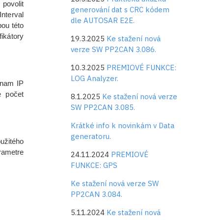
povolit
generování dat s CRC kódem
nterval
dle AUTOSAR E2E.
ou této
ikátory
19.3.2025
Ke stažení nová
verze SW PP2CAN 3.086.
10.3.2025
PREMIOVÉ FUNKCE:
LOG Analyzer.
znam IP
e počet
8.1.2025
Ke stažení nová verze
SW PP2CAN 3.085.
Krátké info k novinkám v Data
generatoru.
žitého
rametre
24.11.2024
PREMIOVÉ
FUNKCE: GPS
Ke stažení nová verze SW
PP2CAN 3.084.
5.11.2024
Ke stažení nová