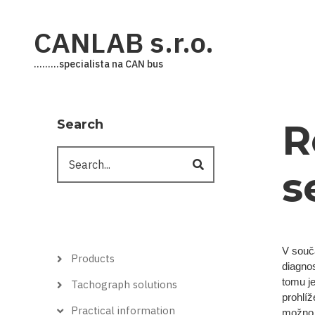
Skip
to
CANLAB s.r.o.
main
content
.........specialista na CAN bus
Search
R
Search
s
V souč
Hlavní
Products
menu
diagnos
tomu je
Tachograph solutions
prohlí
Practical information
možno 