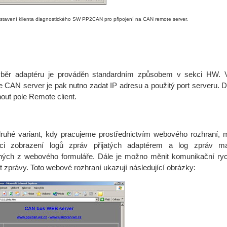
astavení klienta diagnostického SW PP2CAN pro připojení na CAN remote server.
 adaptéru je prováděn standardním způsobem v sekci HW. V
 CAN server je pak nutno zadat IP adresu a použitý port serveru. D
out pole Remote client.
é variant, kdy pracujeme prostřednictvím webového rozhraní,
ici zobrazení logů zpráv přijatých adaptérem a log zpráv m
ných z webového formuláře. Dále je možno měnit komunikační ryc
t zprávy. Toto webové rozhraní ukazují následující obrázky: