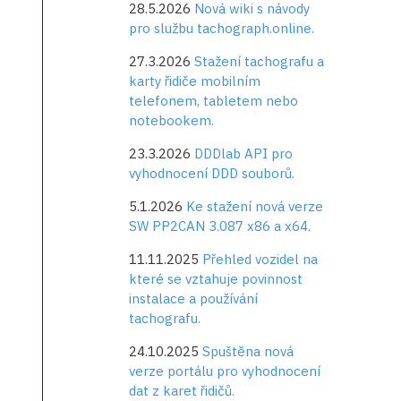
28.5.2026
Nová wiki s návody
pro službu tachograph.online.
27.3.2026
Stažení tachografu a
karty řidiče mobilním
telefonem, tabletem nebo
notebookem.
23.3.2026
DDDlab API pro
vyhodnocení DDD souborů.
5.1.2026
Ke stažení nová verze
SW PP2CAN 3.087 x86 a x64.
11.11.2025
Přehled vozidel na
které se vztahuje povinnost
instalace a používání
tachografu.
24.10.2025
Spuštěna nová
verze portálu pro vyhodnocení
dat z karet řidičů.