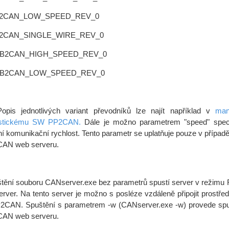
2CAN_LOW_SPEED_REV_0
2CAN_SINGLE_WIRE_REV_0
B2CAN_HIGH_SPEED_REV_0
B2CAN_LOW_SPEED_REV_0
 jednotlivých variant převodníků lze najít například v
man
ostickému SW PP2CAN.
Dále je možno parametrem "speed" speci
ní komunikační rychlost. Tento parametr se uplatňuje pouze v případě
AN web serveru.
ní souboru CANserver.exe bez parametrů spustí server v režimu
rver. Na tento server je možno s posléze vzdáleně připojit prostřed
CAN. Spuštění s parametrem -w (CANserver.exe -w) provede spu
AN web serveru.