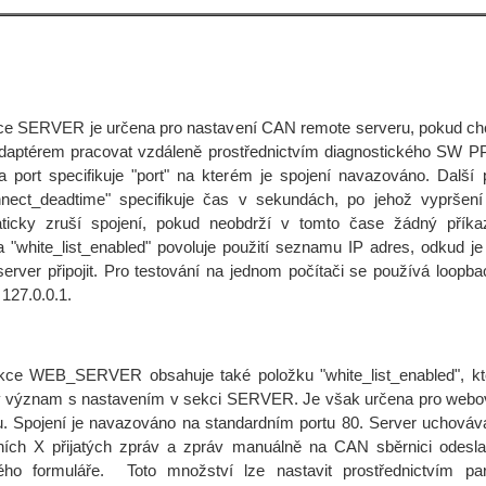
SERVER je určena pro nastavení CAN remote serveru, pokud c
aptérem pracovat vzdáleně prostřednictvím diagnostického SW 
a port specifikuje "port" na kterém je spojení navazováno. Další 
nnect_deadtime" specifikuje čas v sekundách, po jehož vypršení
ticky zruší spojení, pokud neobdrží v tomto čase žádný příkaz
a "white_list_enabled" povoluje použití seznamu IP adres, odkud j
server připojit. Pro testování na jednom počítači se používá loopba
127.0.0.1.
WEB_SERVER obsahuje také položku "white_list_enabled", k
 význam s nastavením v sekci SERVER. Je však určena pro web
u. Spojení je navazováno na standardním portu 80. Server uchovává
ních X přijatých zpráv a zpráv manuálně na CAN sběrnici odesl
ho formuláře. Toto množství lze nastavit prostřednictvím pa