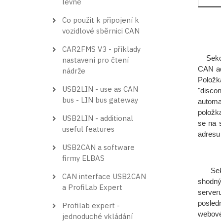
levně
Co použít k připojení k
vozidlové sběrnici CAN
CAR2FMS V3 - příklady
Sekce 
nastavení pro čtení
CAN ad
nádrže
Položk
USB2LIN - use as CAN
"disco
bus - LIN bus gateway
automa
položk
USB2LIN - additional
se na 
useful features
adresu 
USB2CAN a software
firmy ELBAS
Sekce 
CAN interface USB2CAN
shodný
a ProfiLab Expert
server
posled
Profilab expert -
webové
jednoduché vkládání