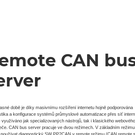
emote CAN bu
erver
asné době je díky masivnímu rozšíření internetu hojně podporována
tika a konfigurace systémů průmyslové automatizace přes síť intern
 využíváno jak specializovaných nástrojů, tak i klasického webovéh
žeče. CAN bus server pracuje ve dvou režimech. V základním režimu 
používat diagnostický SW PP2CAN v remote režimu (CAN remote s