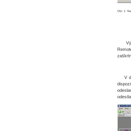
Obr. 1: N
Výběr
Remote
zaškrtn
V druh
dispoz
odesla
odesíla