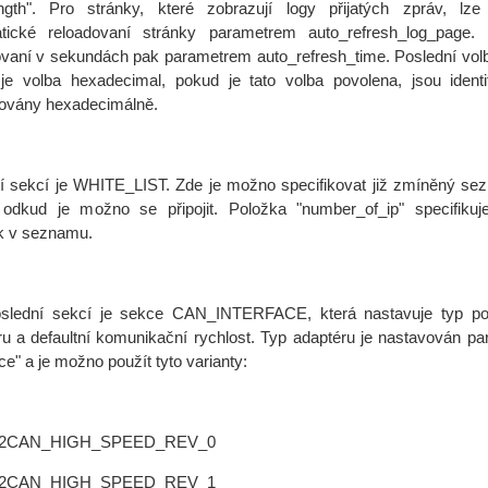
length". Pro stránky, které zobrazují logy přijatých zpráv, lze 
tické reloadovaní stránky parametrem auto_refresh_log_page. I
ovaní v sekundách pak parametrem auto_refresh_time. Poslední volb
je volba hexadecimal, pokud je tato volba povolena, jsou identif
ovány hexadecimálně.
sekcí je WHITE_LIST. Zde je možno specifikovat již zmíněný se
 odkud je možno se připojit. Položka "number_of_ip" specifikuj
k v seznamu.
dní sekcí je sekce CAN_INTERFACE, která nastavuje typ pou
ru a defaultní komunikační rychlost. Typ adaptéru je nastavován pa
ace" a je možno použít tyto varianty:
2CAN_HIGH_SPEED_REV_0
2CAN_HIGH_SPEED_REV_1