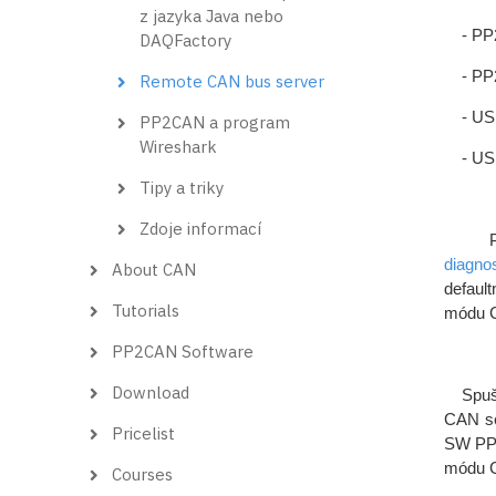
z jazyka Java nebo
- PP
DAQFactory
- PP
Remote CAN bus server
- US
PP2CAN a program
Wireshark
- US
Tipy a triky
Zdoje informací
Popis
diagn
About CAN
default
Tutorials
módu C
PP2CAN Software
Download
Spuště
CAN se
Pricelist
SW PP2
módu C
Courses