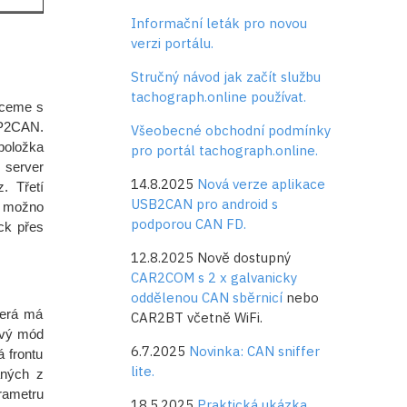
Informační leták pro novou
verzi portálu.
Stručný návod jak začít službu
tachograph.online používat.
hceme s
PP2CAN.
Všeobecné obchodní podmínky
položka
pro portál tachograph.online.
 server
14.8.2025
Nová verze aplikace
. Třetí
USB2CAN pro android s
e možno
podporou CAN FD.
ck přes
12.8.2025 Nově dostupný
CAR2COM s 2 x galvanicky
oddělenou CAN sběrnicí
nebo
terá má
CAR2BT včetně WiFi.
ový mód
6.7.2025
Novinka: CAN sniffer
 frontu
lite.
aných z
rametru
18.5.2025
Praktická ukázka