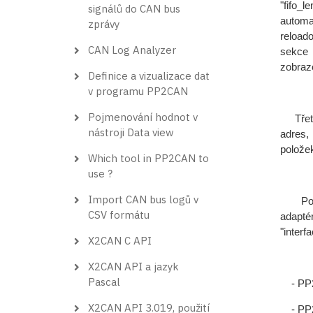
"fifo_
signálů do CAN bus
automa
zprávy
reload
CAN Log Analyzer
sekce 
zobraz
Definice a vizualizace dat
v programu PP2CAN
Pojmenování hodnot v
Třetí 
nástroji Data view
adres,
polože
Which tool in PP2CAN to
use ?
Import CAN bus logů v
Posle
CSV formátu
adapté
"interf
X2CAN C API
X2CAN API a jazyk
Pascal
- PP
X2CAN API 3.019, použití
- PP