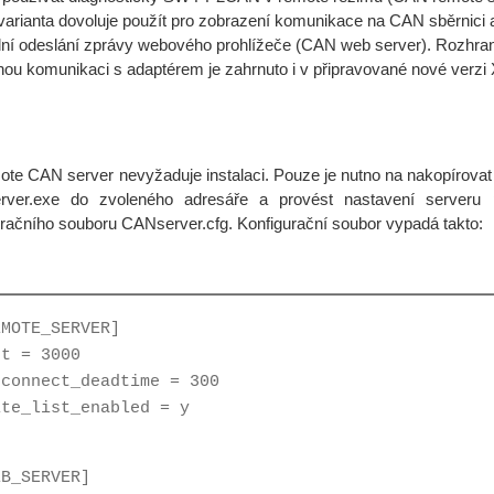
varianta dovoluje použít pro zobrazení komunikace na CAN sběrnici 
ní odeslání zprávy webového prohlížeče (CAN web server). Rozhran
nou komunikaci s adaptérem je zahrnuto i v připravované nové verz
 CAN server nevyžaduje instalaci. Pouze je nutno na nakopírovat
ver.exe do zvoleného adresáře a provést nastavení serveru
uračního souboru CANserver.cfg. Konfigurační soubor vypadá takto:
EMOTE_SERVER]
rt = 3000
sconnect_deadtime = 300
ite_list_enabled = y
EB_SERVER]